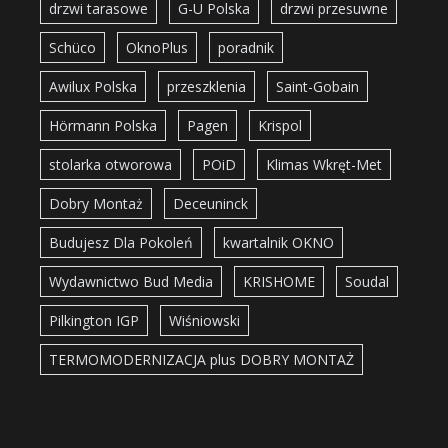
drzwi tarasowe
G-U Polska
drzwi przesuwne
Schüco
OknoPlus
poradnik
Awilux Polska
przeszklenia
Saint-Gobain
Hörmann Polska
Pagen
Krispol
stolarka otworowa
POiD
Klimas Wkręt-Met
Dobry Montaż
Deceuninck
Budujesz Dla Pokoleń
kwartalnik OKNO
Wydawnictwo Bud Media
KRISHOME
Soudal
Pilkington IGP
Wiśniowski
TERMOMODERNIZACJA plus DOBRY MONTAŻ