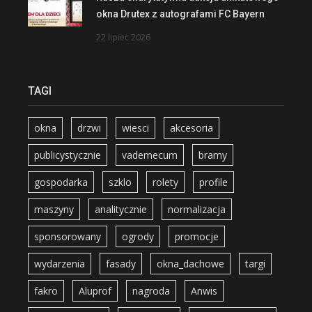
okna Drutex z autografami FC Bayern
22 lipiec 2026
TAGI
okna
drzwi
wiesci
akcesoria
publicystycznie
vademecum
bramy
gospodarka
szklo
rolety
profile
maszyny
analitycznie
normalizacja
sponsorowany
ogrody
promocje
wydarzenia
fasady
okna_dachowe
targi
fakro
Aluprof
nagroda
Anwis