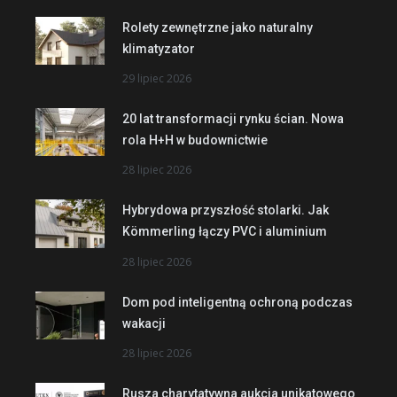
Rolety zewnętrzne jako naturalny
klimatyzator
29 lipiec 2026
20 lat transformacji rynku ścian. Nowa
rola H+H w budownictwie
28 lipiec 2026
Hybrydowa przyszłość stolarki. Jak
Kömmerling łączy PVC i aluminium
28 lipiec 2026
Dom pod inteligentną ochroną podczas
wakacji
28 lipiec 2026
Rusza charytatywna aukcja unikatowego