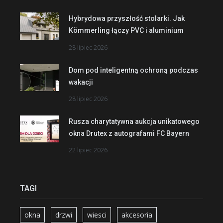
Hybrydowa przyszłość stolarki. Jak
Kömmerling łączy PVC i aluminium
28 lipiec 2026
Dom pod inteligentną ochroną podczas
wakacji
28 lipiec 2026
Rusza charytatywna aukcja unikatowego
okna Drutex z autografami FC Bayern
22 lipiec 2026
TAGI
okna
drzwi
wiesci
akcesoria