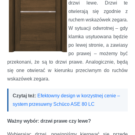
drzwi lewe. Drzwi te
otwierają się zgodnie z
ruchem wskazówek zegara.
W sytuacji odwrotnej – gdy
klamka usytuowana będzie
Drzwi prawe czy lewe?
po lewej stronie, a zawiasy
po prawej – możemy być
przekonani, że są to drzwi prawe. Analogicznie, będą
się one otwierać w kierunku przeciwnym do ruchów
wskazówek zegara.
Czytaj też:
Efektowny design w korzystnej cenie –
system przesuwny Schüco ASE 80 LC
Ważny wybór: drzwi prawe czy lewe?
Wybierając drzwi, powinniśmy kierować się przede