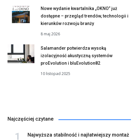
Nowe wydanie kwartalnika „OKNO” już
dostępne – przegląd trendów, technologii i
kierunków rozwoju branży
8 maj 2026
Salamander potwierdza wysoką
izolacyjność akustyczną systemów
proEvolution i bluEvolution82
10 listopad 2025
Najczęściej czytane
Najwyższa stabilność i najłatwiejszy montaż