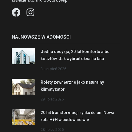
świecie stolarki otworowej.
NAJNOWSZE WIADOMOŚCI
Jedna decyzja, 20 lat komfortu albo
kosztów. Jak wybrać okna na lata
3 sierpień 2026
Rolety zewnętrzne jako naturalny
klimatyzator
29 lipiec 2026
20 lat transformacji rynku ścian. Nowa
rola H+H w budownictwie
28 lipiec 2026