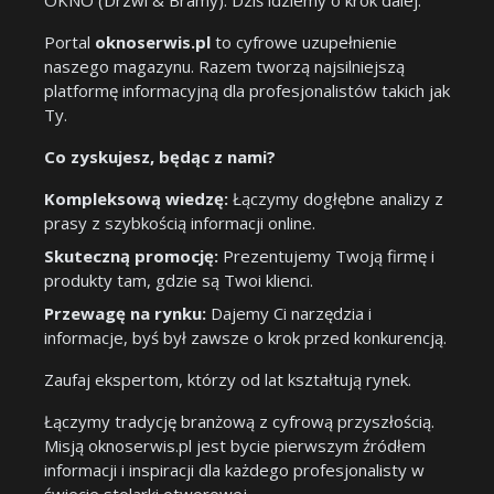
OKNO (Drzwi & Bramy). Dziś idziemy o krok dalej.
Portal
oknoserwis.pl
to cyfrowe uzupełnienie
naszego magazynu. Razem tworzą najsilniejszą
platformę informacyjną dla profesjonalistów takich jak
Ty.
Co zyskujesz, będąc z nami?
Kompleksową wiedzę:
Łączymy dogłębne analizy z
prasy z szybkością informacji online.
Skuteczną promocję:
Prezentujemy Twoją firmę i
produkty tam, gdzie są Twoi klienci.
Przewagę na rynku:
Dajemy Ci narzędzia i
informacje, byś był zawsze o krok przed konkurencją.
Zaufaj ekspertom, którzy od lat kształtują rynek.
Łączymy tradycję branżową z cyfrową przyszłością.
Misją oknoserwis.pl jest bycie pierwszym źródłem
informacji i inspiracji dla każdego profesjonalisty w