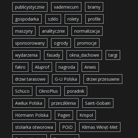
publicystycznie
vademecum
bramy
gospodarka
szklo
rolety
profile
maszyny
analitycznie
normalizacja
sponsorowany
ogrody
promocje
wydarzenia
fasady
okna_dachowe
targi
fakro
Aluprof
nagroda
Anwis
drzwi tarasowe
G-U Polska
drzwi przesuwne
Schüco
OknoPlus
poradnik
Awilux Polska
przeszklenia
Saint-Gobain
Hörmann Polska
Pagen
Krispol
stolarka otworowa
POiD
Klimas Wkręt-Met