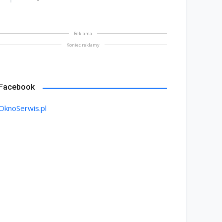
Reklama
Koniec reklamy
Facebook
OknoSerwis.pl
BOJNIK DRZWIOWY – co
Solidna zapora przed
leży wiedzieć w
włamaniem – drzwi
ntekście wyboru
antywłamaniowe nowej
bojnika
generacji
maj 2026
8 maj 2026