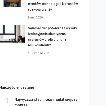
trendów, technologii i kierunków
rozwoju branży
8 maj 2026
Salamander potwierdza wysoką
izolacyjność akustyczną
systemów proEvolution i
bluEvolution82
10 listopad 2025
Najczęściej czytane
Najwyższa stabilność i najłatwiejszy
montaż