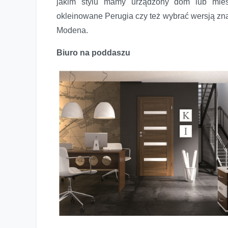
jakim stylu mamy urządzony dom lub mie
okleinowane Perugia czy też wybrać wersją znac
Modena.
Biuro na poddaszu