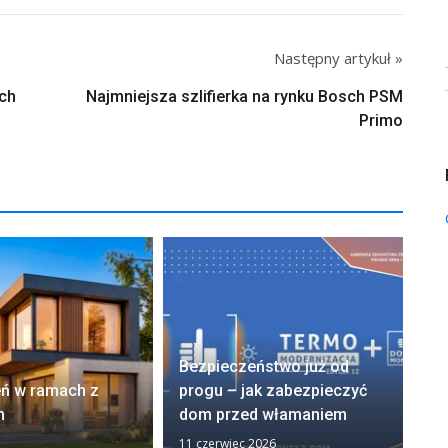
Następny artykuł »
ch
Najmniejsza szlifierka na rynku Bosch PSM
Primo
OD
Bezpieczeństwo już od
na
eń w ramach z
progu – jak zabezpieczyć
ko
m
dom przed włamaniem
od
11 czerwiec 2026
28 