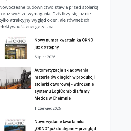
Nowoczesne budownictwo stawia przed stolarką
coraz wyższe wymagania. Dziś liczy się już nie
tylko atrakcyjny wygląd okien, ale również ich
efektywność energetyczna
Nowy numer kwartalnika OKNO
już dostępny.
6 lipiec 2026
Automatyzacja składowania
materiałów długich w produkcji
stolarki otworowej - wdrożenie
systemu LogiComb dla firmy
Medos w Chełmnie
1 czerwiec 2026
Nowe wydanie kwartalnika
„OKNO” już dostępne – przegląd