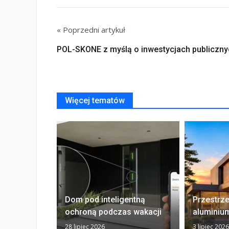
« Poprzedni artykuł
POL-SKONE z myślą o inwestycjach publiczny
Więcej tematów
Dom pod inteligentną
Przestrz
ochroną podczas wakacji
aluminiu
28 lipiec 2026
3 lipiec 2026