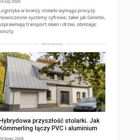
16 luty 2026
Logistyka w branży stolarki wymaga precyzji.
Nowoczesne systemy cyfrowe, takie jak Genetix,
usprawniają transport okien i drzwi, obniżając
koszty.
Koniec promocji
Hybrydowa przyszłość stolarki. Jak
Kömmerling łączy PVC i aluminium
28 lipiec 2026