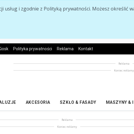
acji usług i zgodnie z Polityką prywatności. Możesz określi
Kiosk
Polityka prywatności
Reklama
Kontakt
Reklama
Koniec reklam
ŻALUZJE
AKCESORIA
SZKŁO & FASADY
MASZYNY & 
Reklama
Koniec reklamy