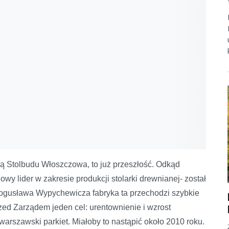
cją Stolbudu Włoszczowa, to już przeszłość. Odkąd
wy lider w zakresie produkcji stolarki drewnianej- został
ogusława Wypychewicza fabryka ta przechodzi szybkie
zed Zarządem jeden cel: urentownienie i wzrost
szawski parkiet. Miałoby to nastąpić około 2010 roku.