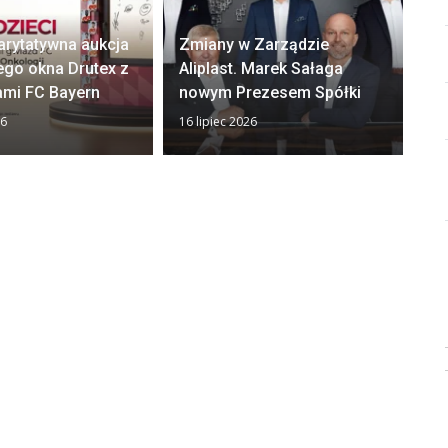
arytatywna aukcja
Zmiany w Zarządzie
Ok
ego okna Drutex z
Aliplast. Marek Sałaga
zw
ami FC Bayern
nowym Prezesem Spółki
z
26
16 lipiec 2026
13 