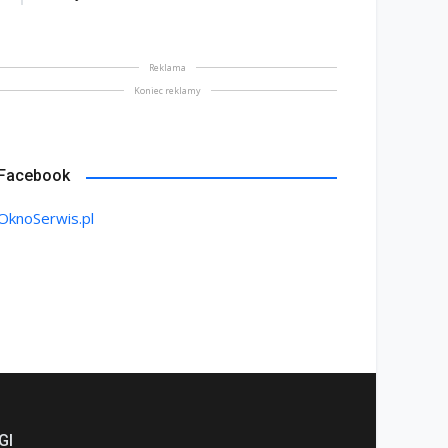
Reklama
Koniec reklamy
Facebook
OknoSerwis.pl
GI