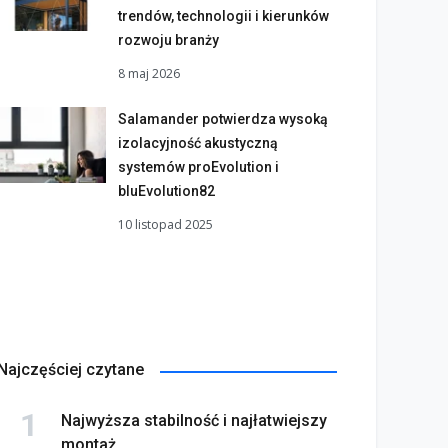
trendów, technologii i kierunków
rozwoju branży
8 maj 2026
Salamander potwierdza wysoką
izolacyjność akustyczną
systemów proEvolution i
bluEvolution82
10 listopad 2025
Najczęściej czytane
Najwyższa stabilność i najłatwiejszy
montaż