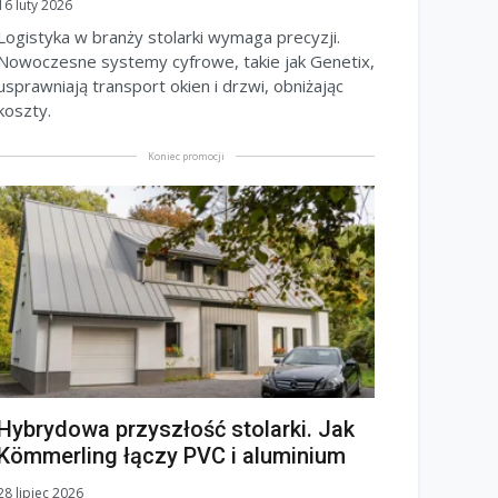
16 luty 2026
Logistyka w branży stolarki wymaga precyzji.
Nowoczesne systemy cyfrowe, takie jak Genetix,
usprawniają transport okien i drzwi, obniżając
koszty.
Koniec promocji
Hybrydowa przyszłość stolarki. Jak
Kömmerling łączy PVC i aluminium
28 lipiec 2026