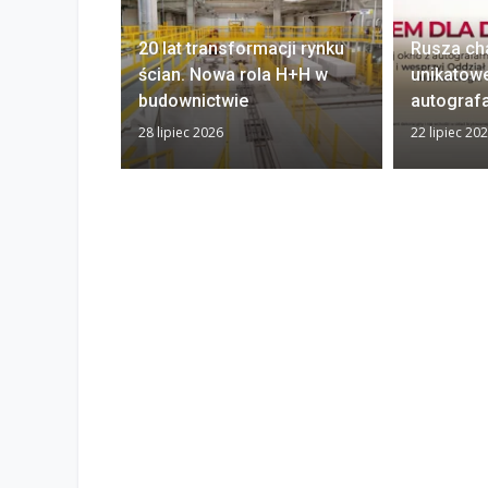
20 lat transformacji rynku
Rusza ch
ścian. Nowa rola H+H w
unikatow
budownictwie
autograf
28 lipiec 2026
22 lipiec 20