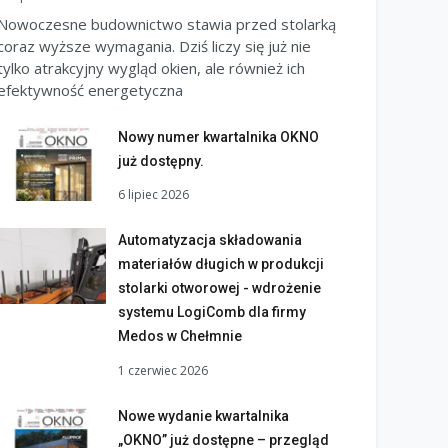
Nowoczesne budownictwo stawia przed stolarką
coraz wyższe wymagania. Dziś liczy się już nie
tylko atrakcyjny wygląd okien, ale również ich
efektywność energetyczna
Nowy numer kwartalnika OKNO
już dostępny.
6 lipiec 2026
Automatyzacja składowania
materiałów długich w produkcji
stolarki otworowej - wdrożenie
systemu LogiComb dla firmy
Medos w Chełmnie
1 czerwiec 2026
Nowe wydanie kwartalnika
„OKNO” już dostępne – przegląd