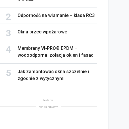
na bez tajemnic. Na co
Odporność na włamanie – klasa RC3
rócić uwagę przed
Saint-Gobain prezentuje
akupem
nowy film wizerunkowy
Okna przeciwpożarowe
lipiec 2026
13 lipiec 2026
Membrany VI-PRO® EPDM –
wodoodporna izolacja okien i fasad
Jak zamontować okna szczelnie i
zgodnie z wytycznymi
Reklama
Koniec reklamy