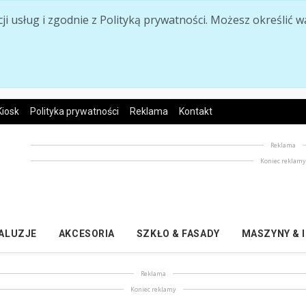
acji usług i zgodnie z Polityką prywatności. Możesz określi
Kiosk
Polityka prywatności
Reklama
Kontakt
Reklama
Koniec reklam
ŻALUZJE
AKCESORIA
SZKŁO & FASADY
MASZYNY & 
Reklama
Koniec reklamy