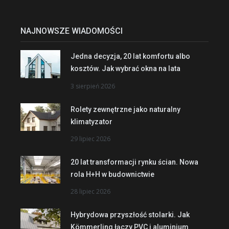
NAJNOWSZE WIADOMOŚCI
Jedna decyzja, 20 lat komfortu albo
kosztów. Jak wybrać okna na lata
3 sierpień 2026
Rolety zewnętrzne jako naturalny
klimatyzator
29 lipiec 2026
20 lat transformacji rynku ścian. Nowa
rola H+H w budownictwie
28 lipiec 2026
Hybrydowa przyszłość stolarki. Jak
Kömmerling łączy PVC i aluminium