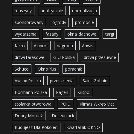
maszyny
analitycznie
normalizacja
sponsorowany
ogrody
promocje
wydarzenia
fasady
okna_dachowe
targi
fakro
Aluprof
nagroda
Anwis
drzwi tarasowe
G-U Polska
drzwi przesuwne
Schüco
OknoPlus
poradnik
Awilux Polska
przeszklenia
Saint-Gobain
Hörmann Polska
Pagen
Krispol
stolarka otworowa
POiD
Klimas Wkręt-Met
Dobry Montaż
Deceuninck
Budujesz Dla Pokoleń
kwartalnik OKNO