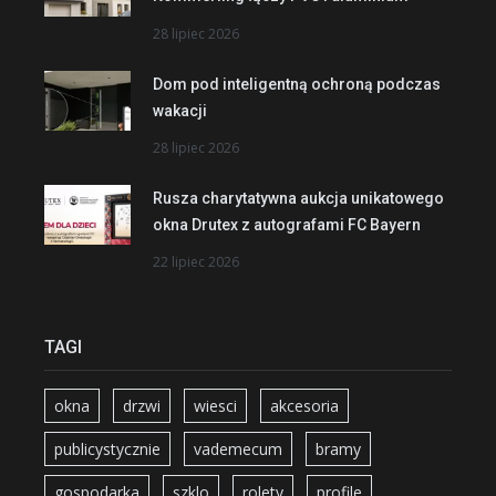
28 lipiec 2026
Dom pod inteligentną ochroną podczas
wakacji
28 lipiec 2026
Rusza charytatywna aukcja unikatowego
okna Drutex z autografami FC Bayern
22 lipiec 2026
TAGI
okna
drzwi
wiesci
akcesoria
publicystycznie
vademecum
bramy
gospodarka
szklo
rolety
profile