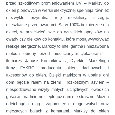
przed szkodliwym promieniowaniem UV. – Markizy do
okien pionowych w wersji elektrycznej spełniają również
niezwykle przydatną rolę moskitiery, strzegąc
mieszkanie przed owadami. Są w 100% bezpieczne dla
dzieci, w przeciwieństwie do wszelkich oprysków na
owady czy olejków do kontaktu, które mogą wywoływać
reakcje alergiczne. Markizy to inteligentna i niezawodna
metoda obrony przed niechcianymi „lokatorami” –
tłumaczy Janusz Komurkiewicz, Dyrektor Marketingu
firmy FAKRO, producenta okien dachowych i
akcesoriów do okien. Dzięki markizom w upalne dni
dom będzie rajem na ziemi i rozkosznym azylem –
niespodziewane wizyty małych, uciążliwych, owadzich
gości ani nadmierne ciepło już nam nie straszne. Można
odetchnąć z ulgą i zapomnieć o długotrwałych oraz
męczących bojach z komarami. Markizy do okien