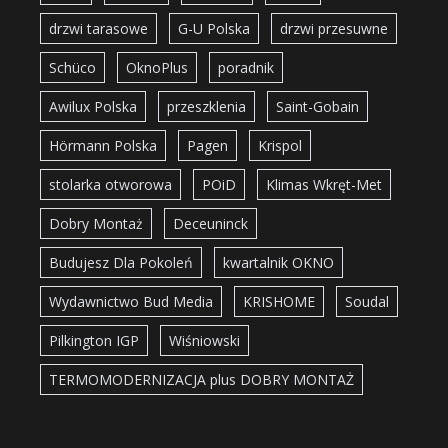
drzwi tarasowe
G-U Polska
drzwi przesuwne
Schüco
OknoPlus
poradnik
Awilux Polska
przeszklenia
Saint-Gobain
Hörmann Polska
Pagen
Krispol
stolarka otworowa
POiD
Klimas Wkręt-Met
Dobry Montaż
Deceuninck
Budujesz Dla Pokoleń
kwartalnik OKNO
Wydawnictwo Bud Media
KRISHOME
Soudal
Pilkington IGP
Wiśniowski
TERMOMODERNIZACJA plus DOBRY MONTAŻ