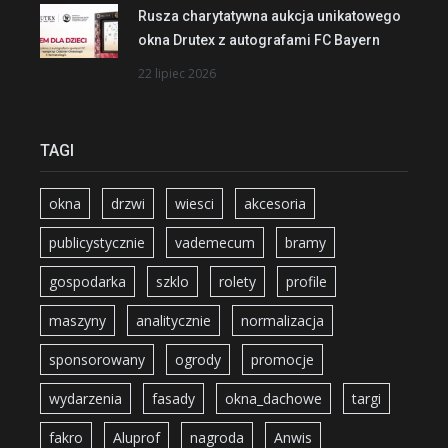
Rusza charytatywna aukcja unikatowego
okna Drutex z autografami FC Bayern
22 lipiec 2026
TAGI
okna
drzwi
wiesci
akcesoria
publicystycznie
vademecum
bramy
gospodarka
szklo
rolety
profile
maszyny
analitycznie
normalizacja
sponsorowany
ogrody
promocje
wydarzenia
fasady
okna_dachowe
targi
fakro
Aluprof
nagroda
Anwis