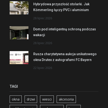
Hybrydowa przyszłość stolarki. Jak
Kömmerling łączy PVC i aluminium
28 lipiec 2026
Dom pod inteligentną ochroną podczas
wakacji
28 lipiec 2026
Rusza charytatywna aukcja unikatowego
okna Drutex z autografami FC Bayern
22 lipiec 2026
TAGI
okna
drzwi
wiesci
akcesoria