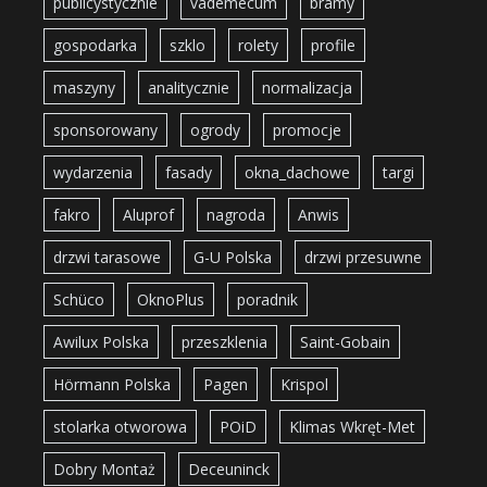
publicystycznie
vademecum
bramy
gospodarka
szklo
rolety
profile
maszyny
analitycznie
normalizacja
sponsorowany
ogrody
promocje
wydarzenia
fasady
okna_dachowe
targi
fakro
Aluprof
nagroda
Anwis
drzwi tarasowe
G-U Polska
drzwi przesuwne
Schüco
OknoPlus
poradnik
Awilux Polska
przeszklenia
Saint-Gobain
Hörmann Polska
Pagen
Krispol
stolarka otworowa
POiD
Klimas Wkręt-Met
Dobry Montaż
Deceuninck