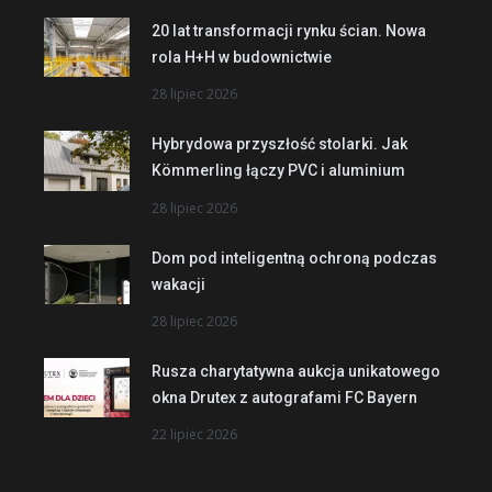
20 lat transformacji rynku ścian. Nowa
rola H+H w budownictwie
28 lipiec 2026
Hybrydowa przyszłość stolarki. Jak
Kömmerling łączy PVC i aluminium
28 lipiec 2026
Dom pod inteligentną ochroną podczas
wakacji
28 lipiec 2026
Rusza charytatywna aukcja unikatowego
okna Drutex z autografami FC Bayern
22 lipiec 2026