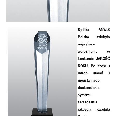
Spółka ANWIS
Polska zdobyła
najwyższe
wyróżnienie w
konkursie JAKOŚĆ
ROKU. Po sześciu
latach starań i
nieustannego
doskonalenia
systemu
zarządzania
jakością Kapituła
Firma ANWIS uhonorowana diamentową statuetką JAKOŚĆ ROKU