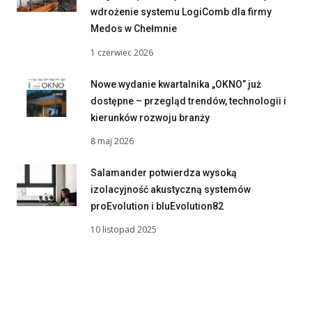
wdrożenie systemu LogiComb dla firmy
Medos w Chełmnie
1 czerwiec 2026
Nowe wydanie kwartalnika „OKNO” już
dostępne – przegląd trendów, technologii i
kierunków rozwoju branży
8 maj 2026
Salamander potwierdza wysoką
izolacyjność akustyczną systemów
proEvolution i bluEvolution82
10 listopad 2025