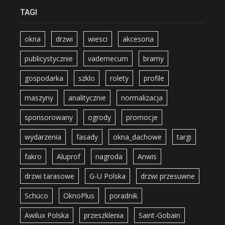
TAGI
okna
drzwi
wiesci
akcesoria
publicystycznie
vademecum
bramy
gospodarka
szklo
rolety
profile
maszyny
analitycznie
normalizacja
sponsorowany
ogrody
promocje
wydarzenia
fasady
okna_dachowe
targi
fakro
Aluprof
nagroda
Anwis
drzwi tarasowe
G-U Polska
drzwi przesuwne
Schüco
OknoPlus
poradnik
Awilux Polska
przeszklenia
Saint-Gobain