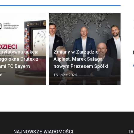
arytatywna aukcja
Zmiany w Zarządzie
Ok
ego okna Drutex z
Aliplast. Marek Sałaga
zw
ami FC Bayern
nowym Prezesem Spółki
z
26
16 lipiec 2026
13 
NAJNOWSZE WIADOMOŚCI
TA