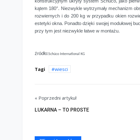
konstrukcyjnym ukryty system Schüco, jako pierw
kątem 180°. Niezwykle wytrzymały mechanizm obsł
rozwiernych i do 200 kg w przypadku okien rozwi
estetyki okna. Ponadto dzięki swojej modułowej bud
przy tym jest niezwykle łatwe w montażu.
źródło:
Schüco International KG
Tagi
wiesci
« Poprzedni artykuł
LUKARNA – TO PROSTE