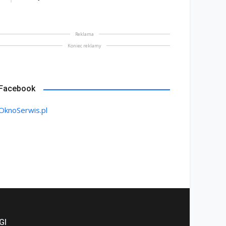
Reklama
Koniec reklamy
na bez tajemnic. Na co
Facebook
rócić uwagę przed
Saint-Gobain prezentuje
OknoSerwis.pl
akupem
nowy film wizerunkowy
lipiec 2026
13 lipiec 2026
GI