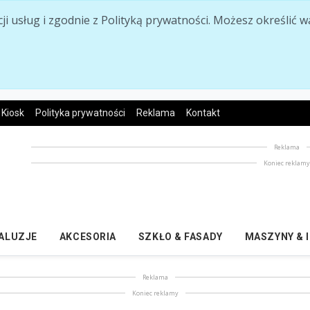
acji usług i zgodnie z Polityką prywatności. Możesz określi
Kiosk
Polityka prywatności
Reklama
Kontakt
Reklama
Koniec reklam
ŻALUZJE
AKCESORIA
SZKŁO & FASADY
MASZYNY & 
Reklama
Koniec reklamy