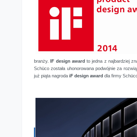
branży.
IF design award
to jedna z najbardziej z
Schüco została uhonorowana podwójnie za rozwiąz
już piąta nagroda
iF design award
dla firmy Schüco