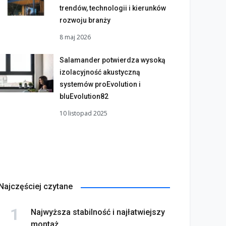
trendów, technologii i kierunków
rozwoju branży
8 maj 2026
Salamander potwierdza wysoką
izolacyjność akustyczną
systemów proEvolution i
bluEvolution82
10 listopad 2025
Najczęściej czytane
Najwyższa stabilność i najłatwiejszy
montaż