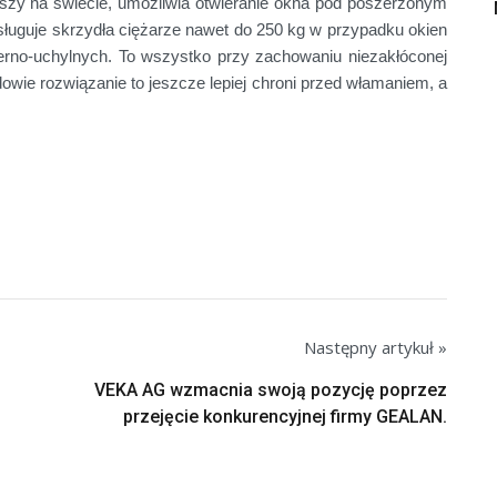
szy na świecie, umożliwia otwieranie okna pod poszerzonym
uguje skrzydła ciężarze nawet do 250 kg w przypadku okien
erno-uchylnych. To wszystko przy zachowaniu niezakłóconej
owie rozwiązanie to jeszcze lepiej chroni przed włamaniem, a
Następny artykuł »
VEKA AG wzmacnia swoją pozycję poprzez
przejęcie konkurencyjnej firmy GEALAN.