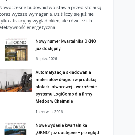
Nowoczesne budownictwo stawia przed stolarką
coraz wyższe wymagania. Dziś liczy się już nie
tylko atrakcyjny wygląd okien, ale również ich
efektywność energetyczna
Nowy numer kwartalnika OKNO
już dostępny.
6 lipiec 2026
Automatyzacja składowania
materiałów długich w produkcji
stolarki otworowej - wdrożenie
systemu LogiComb dla firmy
Medos w Chełmnie
1 czerwiec 2026
Nowe wydanie kwartalnika
„OKNO” już dostępne – przegląd