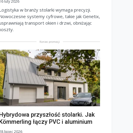
16 luty 2026
Logistyka w branży stolarki wymaga precyzji.
Nowoczesne systemy cyfrowe, takie jak Genetix,
usprawniają transport okien i drzwi, obniżając
koszty.
Koniec promocji
Hybrydowa przyszłość stolarki. Jak
Kömmerling łączy PVC i aluminium
28 lipiec 2026