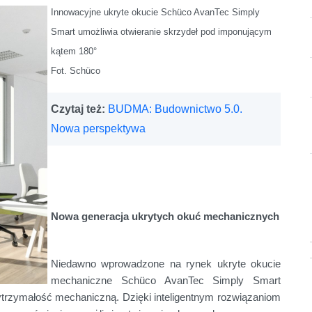
Innowacyjne ukryte okucie
Schüco AvanTec Simply
Smart umożliwia otwieranie skrzydeł pod imponującym
kątem 180°
Fot. Schüco
Czytaj też:
BUDMA: Budownictwo 5.0.
Nowa perspektywa
N
owa generacja ukrytych okuć mechanicznych
Niedawno wprowadzone na rynek ukryte okucie
mechaniczne Schüco AvanTec Simply Smart
ytrzymałość mechaniczną. Dzięki inteligentnym rozwiązaniom