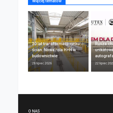
Więcej tematów
20 lat transformacji rynku
Rusza ch
ścian. Nowa rola H+H w
unikatow
budownictwie
autograf
28 lipiec 2026
22 lipiec 20
O NAS