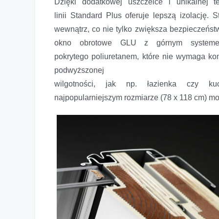
Dzięki dodatkowej uszczelce i unikalnej 
linii Standard Plus oferuje lepszą izolacj
wewnątrz, co nie tylko zwiększa bezpieczeństwo
okno obrotowe GLU z górnym systemem
pokrytego poliuretanem, które nie wymaga ko
podwyższonej
wilgotności, jak np. łazienka czy k
najpopularniejszym rozmiarze (78 x 118 cm) mo