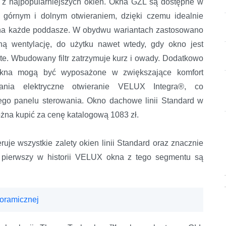
 z najpopularniejszych okien. Okna GZL są dostępne w
z górnym i dolnym otwieraniem, dzięki czemu idealnie
na każde poddasze. W obydwu wariantach zastosowano
ną wentylację, do użytku nawet wtedy, gdy okno jest
te. Wbudowany filtr zatrzymuje kurz i owady. Dodatkowo
kna mogą być wyposażone w zwiększające komfort
wania elektryczne otwieranie VELUX Integra®, co
go panelu sterowania. Okno dachowe linii Standard w
żna kupić za cenę katalogową 1083 zł.
uje wszystkie zalety okien linii Standard oraz znacznie
z pierwszy w historii VELUX okna z tego segmentu są
noramicznej