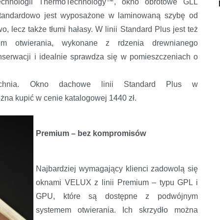
technologii ThermoTechnology™, okno obrotowe GLL
ę. Standardowo jest wyposażone w laminowaną szybę od
, lecz także tłumi hałasy. W linii Standard Plus jest też
 otwierania, wykonane z rdzenia drewnianego
nserwacji i idealnie sprawdza się w pomieszczeniach o
uchnia. Okno dachowe linii Standard Plus w
żna kupić w cenie katalogowej 1440 zł.
Premium – bez kompromisów
Najbardziej wymagający klienci zadowolą się
oknami VELUX z linii Premium – typu GPL i
GPU, które są dostępne z podwójnym
systemem otwierania. Ich skrzydło można