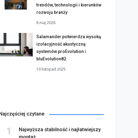
trendów, technologii i kierunków
rozwoju branży
8 maj 2026
Salamander potwierdza wysoką
izolacyjność akustyczną
systemów proEvolution i
bluEvolution82
10 listopad 2025
Najczęściej czytane
Najwyższa stabilność i najłatwiejszy
montaż