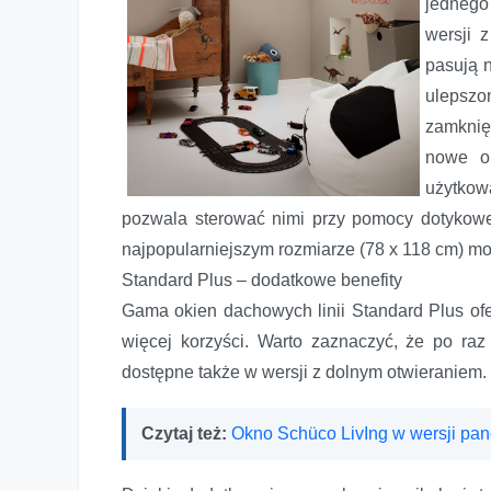
jednego
wersji 
pasują 
ulepszo
zamknię
nowe o
użytko
pozwala sterować nimi przy pomocy dotykowe
najpopularniejszym rozmiarze (78 x 118 cm) mo
Standard Plus – dodatkowe benefity
Gama okien dachowych linii Standard Plus ofer
więcej korzyści. Warto zaznaczyć, że po ra
dostępne także w wersji z dolnym otwieraniem.
Czytaj też:
Okno Schüco LivIng w wersji pa