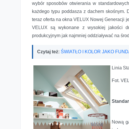
wybór sposobów otwierania w standardowych
każdego typu poddasza z dachem skośnym. Dłu
teraz oferta na okna VELUX Nowej Generacji j
VELUX są wykonane z wysokiej jakości dre
produkcyjnym jak najmniej oddziaływać na śro
Czytaj też:
ŚWIATŁO I KOLOR JAKO FUN
Linia St
Fot. VE
Standar
Nową ga