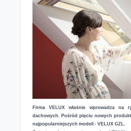
VELUX wprowadza ulepszoną gamę okien dachowych - spe
Firma VELUX właśnie wprowadza na ry
dachowych. Pośród pięciu nowych produktó
najpopularniejszych modeli - VELUX GZL.