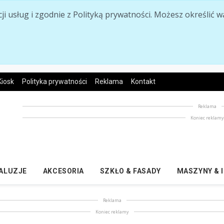
acji usług i zgodnie z Polityką prywatności. Możesz określi
Kiosk
Polityka prywatności
Reklama
Kontakt
Reklama
Koniec reklam
ŻALUZJE
AKCESORIA
SZKŁO & FASADY
MASZYNY & 
Reklama
Koniec reklamy