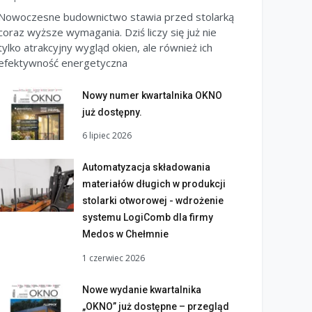
Nowoczesne budownictwo stawia przed stolarką
coraz wyższe wymagania. Dziś liczy się już nie
tylko atrakcyjny wygląd okien, ale również ich
efektywność energetyczna
Nowy numer kwartalnika OKNO
już dostępny.
6 lipiec 2026
Automatyzacja składowania
materiałów długich w produkcji
stolarki otworowej - wdrożenie
systemu LogiComb dla firmy
Medos w Chełmnie
1 czerwiec 2026
Nowe wydanie kwartalnika
„OKNO” już dostępne – przegląd