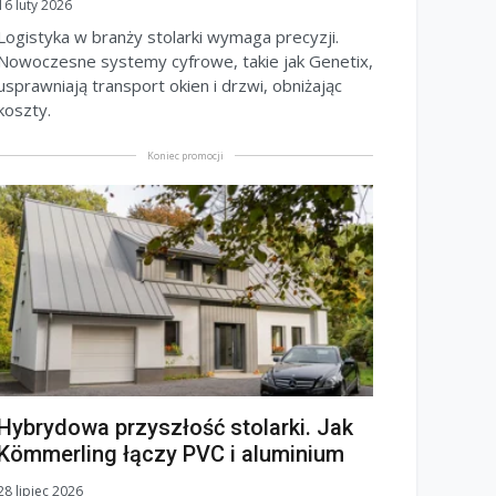
16 luty 2026
Logistyka w branży stolarki wymaga precyzji.
Nowoczesne systemy cyfrowe, takie jak Genetix,
usprawniają transport okien i drzwi, obniżając
koszty.
Koniec promocji
Hybrydowa przyszłość stolarki. Jak
Kömmerling łączy PVC i aluminium
28 lipiec 2026