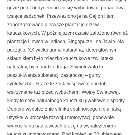
gdzie pod Londynem udało się wyhodować ponad dwa
tysiące sadzonek. Przewieziono je na Cejlon i tam
zapoczątkowano pierwsze plantacje drzew
kauczukowych. W późniejszym czasie założono również
plantacje Hewea w Indiach, Singapurze i na Jawie. Na
początku XX wieku guma naturalna, której głównym
składnikiem było mleczko kauczukowe tzw. lateks
naturalny, była bardzo droga. Stymulowało to
poszukiwania substancji zastępczej – gumy
syntetycznej. Prace te zostały spowolnione lub
wstrzymane tuż przed wybuchem I Wojny Światowej,
kiedy to ceny naturalnego kauczuku gwałtownie spadły.
Dopiero wynalezienie silnika spalinowego i rola, jaką
uzyskał w procesie rozwoju motoryzacji ponownie
wymusiła na naukowcach pracę na wynalezieniem
kauczuku syntetycznego. Pod koniec lat 20 ubiegłego