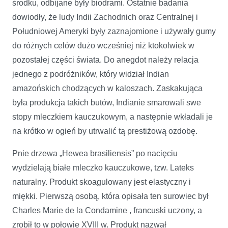
środku, odbijane były biodrami. Ostatnie badania
dowiodły, że ludy Indii Zachodnich oraz Centralnej i
Południowej Ameryki były zaznajomione i używały gumy
do różnych celów dużo wcześniej niż ktokolwiek w
pozostałej części świata. Do anegdot należy relacja
jednego z podróżników, który widział Indian
amazońskich chodzących w kaloszach. Zaskakująca
była produkcja takich butów, Indianie smarowali swe
stopy mleczkiem kauczukowym, a następnie wkładali je
na krótko w ogień by utrwalić tą prestiżową ozdobę.
Pnie drzewa „Hewea brasiliensis” po nacięciu
wydzielają białe mleczko kauczukowe, tzw. Lateks
naturalny. Produkt skoagulowany jest elastyczny i
miękki. Pierwszą osobą, która opisała ten surowiec był
Charles Marie de la Condamine , francuski uczony, a
zrobił to w połowie XVIII w. Produkt nazwał