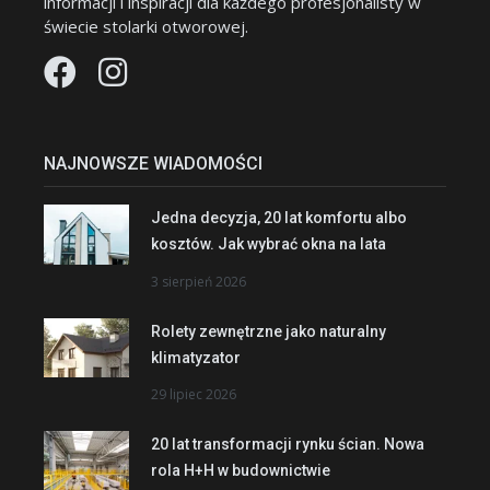
informacji i inspiracji dla każdego profesjonalisty w
świecie stolarki otworowej.
NAJNOWSZE WIADOMOŚCI
Jedna decyzja, 20 lat komfortu albo
kosztów. Jak wybrać okna na lata
3 sierpień 2026
Rolety zewnętrzne jako naturalny
klimatyzator
29 lipiec 2026
20 lat transformacji rynku ścian. Nowa
rola H+H w budownictwie