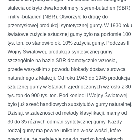
stulecia odkryto dwa kopolimery: styren-butadien (SBR)
i nitryl-butadien (NBR). Otworzyło to drogę do
przemysłowej produkcji syntetycznej gumy. W 1930 roku
światowe zużycie sztucznej gumy było na poziomie 100
tys. ton, co stanowiło ok. 10% zużycia gumy. Podczas II
Wojny Światowej, produkcja syntetycznej gumy,
szczególnie na bazie SBR dramatycznie wzrosła,
przede wszystkim z powodu blokady dostaw surowca
naturalnego z Malezji. Od roku 1943 do 1945 produkcja
sztucznej gumy w Stanach Zjednoczonych wzrosła z 30
tys. ton do 900 tys. ton. Pod koniec II Wojny Światowej
było już sześć handlowych substytutów gumy naturalnej.
Dzisiaj, w zależności od metody klasyfikacji, mamy od
30 do 35 różnych odmian syntetycznej gumy. Każdy
rodzaj gumy ma pewne unikalne właściwości, które
powodują, że nadaje się ona do bardzo konkretnych