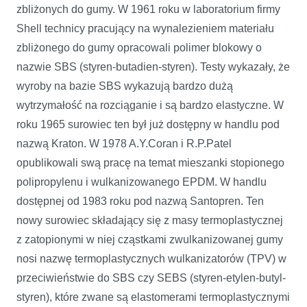
zbliżonych do gumy. W 1961 roku w laboratorium firmy
Shell technicy pracujący na wynalezieniem materiału
zbliżonego do gumy opracowali polimer blokowy o
nazwie SBS (styren-butadien-styren). Testy wykazały, że
wyroby na bazie SBS wykazują bardzo dużą
wytrzymałość na rozciąganie i są bardzo elastyczne. W
roku 1965 surowiec ten był już dostępny w handlu pod
nazwą Kraton. W 1978 A.Y.Coran i R.P.Patel
opublikowali swą pracę na temat mieszanki stopionego
polipropylenu i wulkanizowanego EPDM. W handlu
dostępnej od 1983 roku pod nazwą Santopren. Ten
nowy surowiec składający się z masy termoplastycznej
z zatopionymi w niej cząstkami zwulkanizowanej gumy
nosi nazwę termoplastycznych wulkanizatorów (TPV) w
przeciwieństwie do SBS czy SEBS (styren-etylen-butyl-
styren), które zwane są elastomerami termoplastycznymi