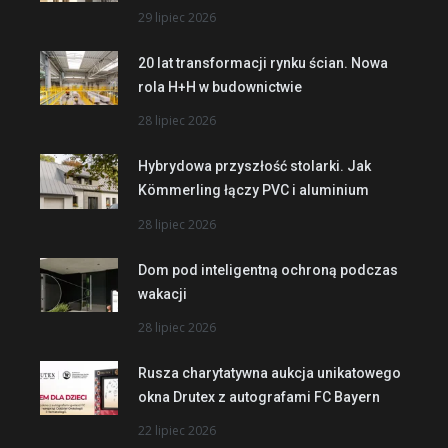
29 lipiec 2026
20 lat transformacji rynku ścian. Nowa
rola H+H w budownictwie
28 lipiec 2026
Hybrydowa przyszłość stolarki. Jak
Kömmerling łączy PVC i aluminium
28 lipiec 2026
Dom pod inteligentną ochroną podczas
wakacji
28 lipiec 2026
Rusza charytatywna aukcja unikatowego
okna Drutex z autografami FC Bayern
22 lipiec 2026