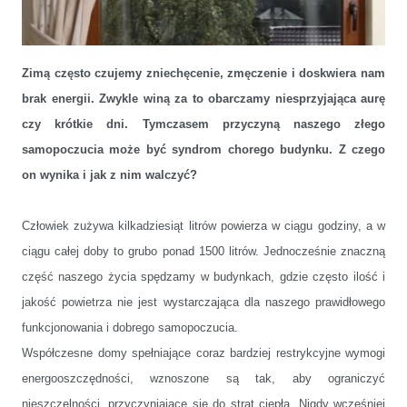
Zimą często czujemy zniechęcenie, zmęczenie i doskwiera nam
brak energii. Zwykle winą za to obarczamy niesprzyjająca aurę
czy krótkie dni. Tymczasem przyczyną naszego złego
samopoczucia może być syndrom chorego budynku. Z czego
on wynika i jak z nim walczyć?
Człowiek zużywa kilkadziesiąt litrów powierza w ciągu godziny, a w
ciągu całej doby to grubo ponad 1500 litrów. Jednocześnie znaczną
część naszego życia spędzamy w budynkach, gdzie często ilość i
jakość powietrza nie jest wystarczająca dla naszego prawidłowego
funkcjonowania i dobrego samopoczucia.
Współczesne domy spełniające coraz bardziej restrykcyjne wymogi
Sposób na właściwą wentylację
energooszczędności, wznoszone są tak, aby ograniczyć
nieszczelności, przyczyniające się do strat ciepła. Nigdy wcześniej