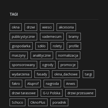
TAGI
okna
drzwi
wiesci
akcesoria
publicystycznie
vademecum
bramy
gospodarka
szklo
rolety
profile
maszyny
analitycznie
normalizacja
sponsorowany
ogrody
promocje
wydarzenia
fasady
okna_dachowe
targi
fakro
Aluprof
nagroda
Anwis
drzwi tarasowe
G-U Polska
drzwi przesuwne
Schüco
OknoPlus
poradnik