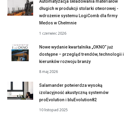
Automatyzacja składowania materiałów
długich w produkcji stolarki otworowej -
wdrożenie systemu LogiComb dla firmy
Medos w Chełmnie
1 czerwiec 2026
Nowe wydanie kwartalnika „OKNO” już
dostępne – przegląd trendów, technologii i
kierunków rozwoju branży
8 maj 2026
Salamander potwierdza wysoką
izolacyjność akustyczną systemów
proEvolution i bluEvolution82
10 listopad 2025