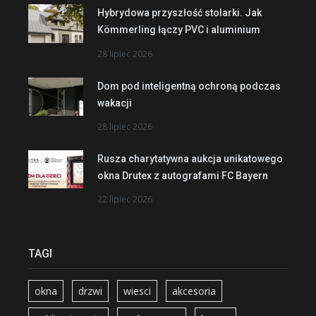
Hybrydowa przyszłość stolarki. Jak
Kömmerling łączy PVC i aluminium
28 lipiec 2026
Dom pod inteligentną ochroną podczas
wakacji
28 lipiec 2026
Rusza charytatywna aukcja unikatowego
okna Drutex z autografami FC Bayern
22 lipiec 2026
TAGI
okna
drzwi
wiesci
akcesoria