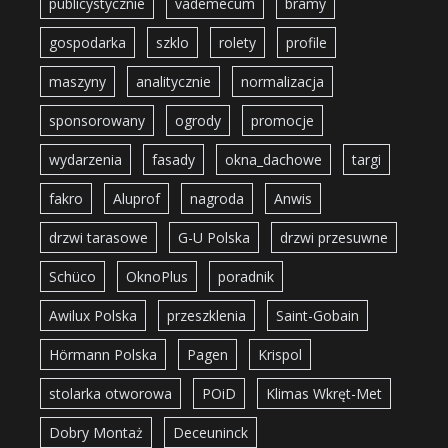
publicystycznie
vademecum
bramy
gospodarka
szklo
rolety
profile
maszyny
analitycznie
normalizacja
sponsorowany
ogrody
promocje
wydarzenia
fasady
okna_dachowe
targi
fakro
Aluprof
nagroda
Anwis
drzwi tarasowe
G-U Polska
drzwi przesuwne
Schüco
OknoPlus
poradnik
Awilux Polska
przeszklenia
Saint-Gobain
Hörmann Polska
Pagen
Krispol
stolarka otworowa
POiD
Klimas Wkręt-Met
Dobry Montaż
Deceuninck