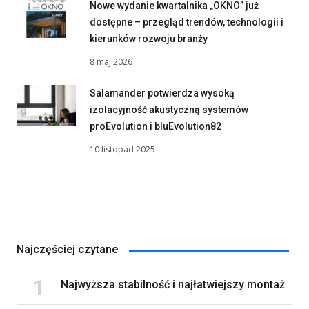
Nowe wydanie kwartalnika „OKNO” już
dostępne – przegląd trendów, technologii i
kierunków rozwoju branży
8 maj 2026
Salamander potwierdza wysoką
izolacyjność akustyczną systemów
proEvolution i bluEvolution82
10 listopad 2025
Najczęściej czytane
Najwyższa stabilność i najłatwiejszy montaż