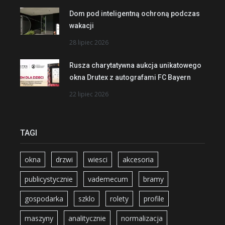
Dom pod inteligentną ochroną podczas
wakacji
28 lipiec 2026
Rusza charytatywna aukcja unikatowego
okna Drutex z autografami FC Bayern
22 lipiec 2026
TAGI
okna
drzwi
wiesci
akcesoria
publicystycznie
vademecum
bramy
gospodarka
szklo
rolety
profile
maszyny
analitycznie
normalizacja