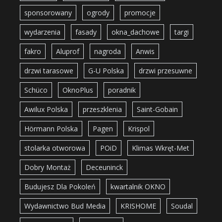
sponsorowany
ogrody
promocje
wydarzenia
fasady
okna_dachowe
targi
fakro
Aluprof
nagroda
Anwis
drzwi tarasowe
G-U Polska
drzwi przesuwne
Schüco
OknoPlus
poradnik
Awilux Polska
przeszklenia
Saint-Gobain
Hörmann Polska
Pagen
Krispol
stolarka otworowa
POiD
Klimas Wkręt-Met
Dobry Montaż
Deceuninck
Budujesz Dla Pokoleń
kwartalnik OKNO
Wydawnictwo Bud Media
KRISHOME
Soudal