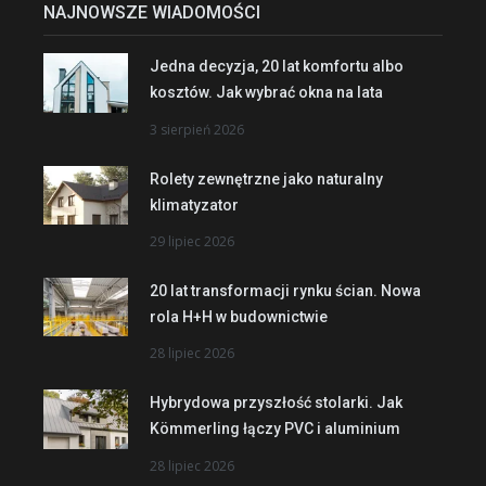
NAJNOWSZE WIADOMOŚCI
Jedna decyzja, 20 lat komfortu albo
kosztów. Jak wybrać okna na lata
3 sierpień 2026
Rolety zewnętrzne jako naturalny
klimatyzator
29 lipiec 2026
20 lat transformacji rynku ścian. Nowa
rola H+H w budownictwie
28 lipiec 2026
Hybrydowa przyszłość stolarki. Jak
Kömmerling łączy PVC i aluminium
28 lipiec 2026