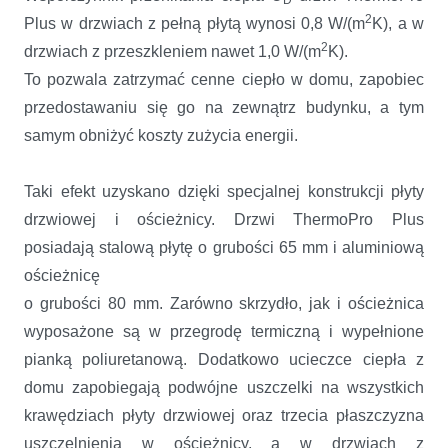
2
Plus w drzwiach z pełną płytą wynosi 0,8
W/(m
K), a w
2
drzwiach z przeszkleniem nawet 1,0 W/(m
K).
To pozwala zatrzymać cenne ciepło w domu, zapobiec
przedostawaniu się go na zewnątrz budynku, a tym
samym obniżyć koszty zużycia energii.
Taki efekt uzyskano dzięki specjalnej konstrukcji płyty
drzwiowej i ościeżnicy.
Drzwi ThermoPro Plus
posiadają stalową płytę o grubości 65 mm i aluminiową
ościeżnicę
o grubości 80 mm. Zarówno skrzydło, jak i ościeżnica
wyposażone są w przegrodę termiczną i wypełnione
pianką poliuretanową. Dodatkowo ucieczce ciepła z
domu zapobiegają podwójne uszczelki na wszystkich
krawędziach płyty drzwiowej oraz trzecia płaszczyzna
uszczelnienia w ościeżnicy, a w drzwiach z