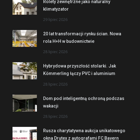
Rolety zewnętrzne jako naturalny
klimatyzator
29 lipiec 2026
20 lat transformacji rynku ścian. Nowa
rola H+H w budownictwie
28 lipiec 2026
Hybrydowa przyszłość stolarki. Jak
Kömmerling łączy PVC i aluminium
28 lipiec 2026
Dom pod inteligentną ochroną podczas
wakacji
28 lipiec 2026
Rusza charytatywna aukcja unikatowego
okna Drutex z autografami FC Bayern