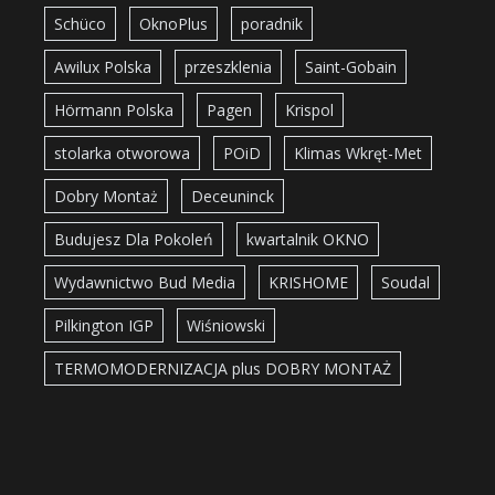
Schüco
OknoPlus
poradnik
Awilux Polska
przeszklenia
Saint-Gobain
Hörmann Polska
Pagen
Krispol
stolarka otworowa
POiD
Klimas Wkręt-Met
Dobry Montaż
Deceuninck
Budujesz Dla Pokoleń
kwartalnik OKNO
Wydawnictwo Bud Media
KRISHOME
Soudal
Pilkington IGP
Wiśniowski
TERMOMODERNIZACJA plus DOBRY MONTAŻ