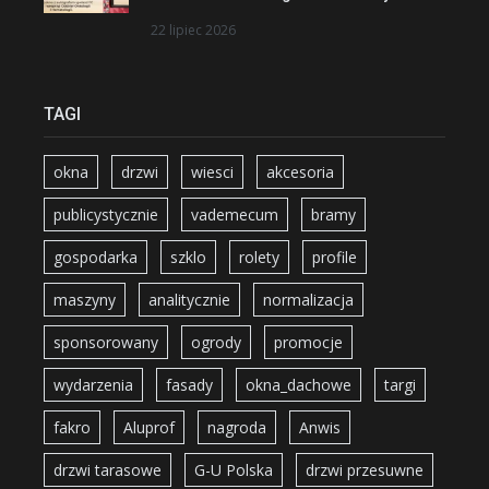
22 lipiec 2026
TAGI
okna
drzwi
wiesci
akcesoria
publicystycznie
vademecum
bramy
gospodarka
szklo
rolety
profile
maszyny
analitycznie
normalizacja
sponsorowany
ogrody
promocje
wydarzenia
fasady
okna_dachowe
targi
fakro
Aluprof
nagroda
Anwis
drzwi tarasowe
G-U Polska
drzwi przesuwne