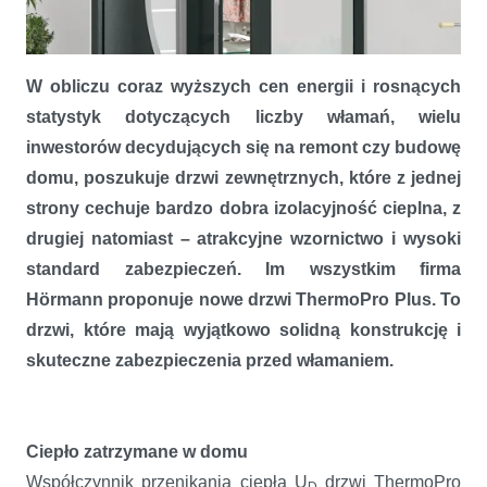
W obliczu coraz wyższych cen energii i rosnących
statystyk dotyczących liczby włamań, wielu
inwestorów decydujących się na remont czy budowę
domu, poszukuje drzwi zewnętrznych, które z jednej
strony cechuje bardzo dobra izolacyjność cieplna, z
drugiej natomiast – atrakcyjne wzornictwo i wysoki
Drzwi ThermoPro Plus – ciepło plus bezpieczeństwo
standard zabezpieczeń. Im wszystkim firma
Hörmann proponuje nowe drzwi ThermoPro Plus. To
drzwi, które mają wyjątkowo solidną konstrukcję i
skuteczne zabezpieczenia przed włamaniem.
Ciepło zatrzymane w domu
Współczynnik przenikania ciepła
U
drzwi ThermoPro
D