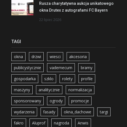
Rusza charytatywna aukcja unikatowego
okna Drutex z autografami FC Bayern
22 lipiec 2026
TAGI
okna
drzwi
wiesci
akcesoria
publicystycznie
vademecum
bramy
gospodarka
szklo
rolety
profile
maszyny
analitycznie
normalizacja
sponsorowany
ogrody
promocje
wydarzenia
fasady
okna_dachowe
targi
fakro
Aluprof
nagroda
Anwis