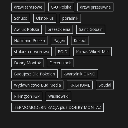
drzwi tarasowe
G-U Polska
drzwi przesuwne
Schüco
OknoPlus
poradnik
Awilux Polska
przeszklenia
Saint-Gobain
Hörmann Polska
Pagen
Krispol
stolarka otworowa
POiD
Klimas Wkręt-Met
Dobry Montaż
Deceuninck
Budujesz Dla Pokoleń
kwartalnik OKNO
Wydawnictwo Bud Media
KRISHOME
Soudal
Pilkington IGP
Wiśniowski
TERMOMODERNIZACJA plus DOBRY MONTAŻ