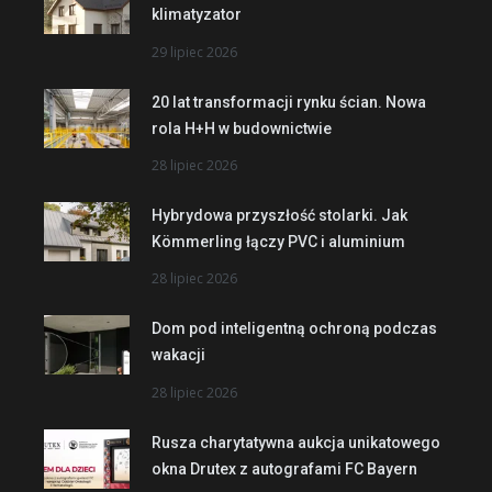
klimatyzator
29 lipiec 2026
20 lat transformacji rynku ścian. Nowa
rola H+H w budownictwie
28 lipiec 2026
Hybrydowa przyszłość stolarki. Jak
Kömmerling łączy PVC i aluminium
28 lipiec 2026
Dom pod inteligentną ochroną podczas
wakacji
28 lipiec 2026
Rusza charytatywna aukcja unikatowego
okna Drutex z autografami FC Bayern