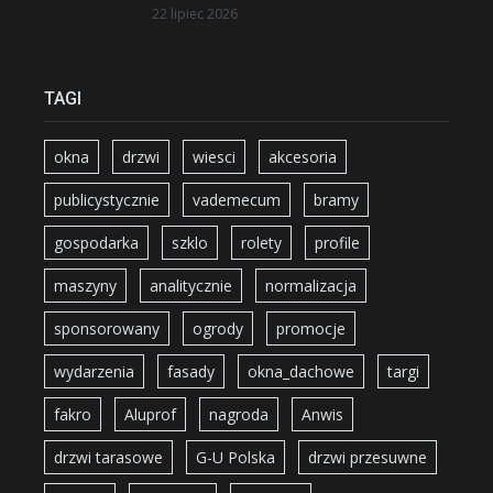
22 lipiec 2026
TAGI
okna
drzwi
wiesci
akcesoria
publicystycznie
vademecum
bramy
gospodarka
szklo
rolety
profile
maszyny
analitycznie
normalizacja
sponsorowany
ogrody
promocje
wydarzenia
fasady
okna_dachowe
targi
fakro
Aluprof
nagroda
Anwis
drzwi tarasowe
G-U Polska
drzwi przesuwne