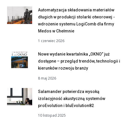
Automatyzacja składowania materiałów
długich w produkcji stolarki otworowej -
wdrożenie systemu LogiComb dla firmy
Medos w Chełmnie
1 czerwiec 2026
Nowe wydanie kwartalnika „OKNO” już
dostępne – przegląd trendów, technologii i
kierunków rozwoju branży
8 maj 2026
Salamander potwierdza wysoką
izolacyjność akustyczną systemów
proEvolution i bluEvolution82
10 listopad 2025