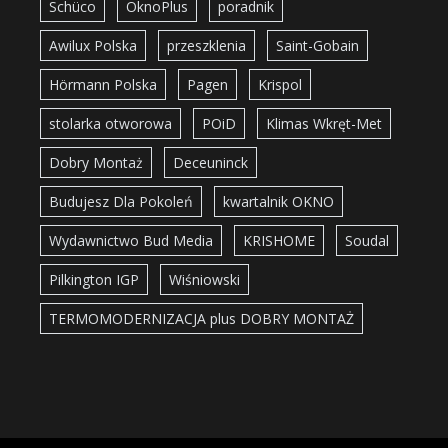
Schüco
OknoPlus
poradnik
Awilux Polska
przeszklenia
Saint-Gobain
Hörmann Polska
Pagen
Krispol
stolarka otworowa
POiD
Klimas Wkręt-Met
Dobry Montaż
Deceuninck
Budujesz Dla Pokoleń
kwartalnik OKNO
Wydawnictwo Bud Media
KRISHOME
Soudal
Pilkington IGP
Wiśniowski
TERMOMODERNIZACJA plus DOBRY MONTAŻ