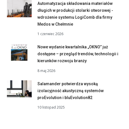
Automatyzacja składowania materiałów
długich w produkcji stolarki otworowej -
wdrożenie systemu LogiComb dla firmy
Medos w Chełmnie
1 czerwiec 2026
Nowe wydanie kwartalnika „OKNO” już
dostępne – przegląd trendów, technologii i
kierunków rozwoju branży
8 maj 2026
Salamander potwierdza wysoką
izolacyjność akustyczną systemów
proEvolution i bluEvolution82
10 listopad 2025