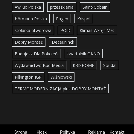
Awilux Polska
przeszklenia
Saint-Gobain
Hörmann Polska
Pagen
Krispol
stolarka otworowa
POiD
Klimas Wkręt-Met
Dobry Montaż
Deceuninck
Budujesz Dla Pokoleń
kwartalnik OKNO
Wydawnictwo Bud Media
KRISHOME
Soudal
Pilkington IGP
Wiśniowski
TERMOMODERNIZACJA plus DOBRY MONTAŻ
Strona
Kiosk
Polityka
Reklama
Kontakt