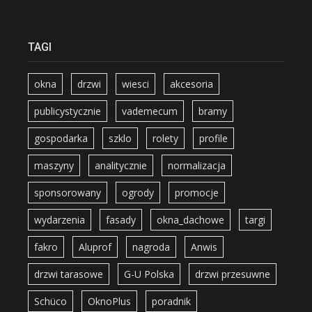
TAGI
okna
drzwi
wiesci
akcesoria
publicystycznie
vademecum
bramy
gospodarka
szklo
rolety
profile
maszyny
analitycznie
normalizacja
sponsorowany
ogrody
promocje
wydarzenia
fasady
okna_dachowe
targi
fakro
Aluprof
nagroda
Anwis
drzwi tarasowe
G-U Polska
drzwi przesuwne
Schüco
OknoPlus
poradnik