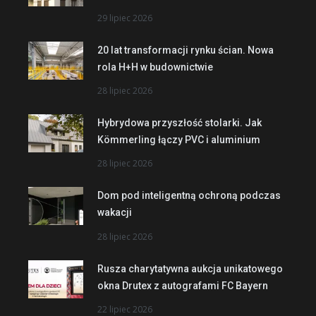
29 lipiec 2026
20 lat transformacji rynku ścian. Nowa
rola H+H w budownictwie
28 lipiec 2026
Hybrydowa przyszłość stolarki. Jak
Kömmerling łączy PVC i aluminium
28 lipiec 2026
Dom pod inteligentną ochroną podczas
wakacji
28 lipiec 2026
Rusza charytatywna aukcja unikatowego
okna Drutex z autografami FC Bayern
22 lipiec 2026