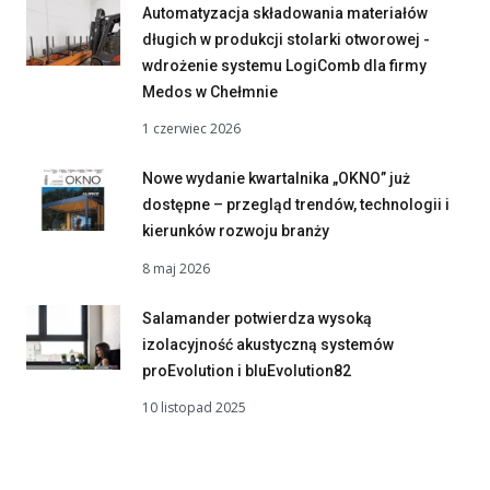
Automatyzacja składowania materiałów
długich w produkcji stolarki otworowej -
wdrożenie systemu LogiComb dla firmy
Medos w Chełmnie
1 czerwiec 2026
Nowe wydanie kwartalnika „OKNO” już
dostępne – przegląd trendów, technologii i
kierunków rozwoju branży
8 maj 2026
Salamander potwierdza wysoką
izolacyjność akustyczną systemów
proEvolution i bluEvolution82
10 listopad 2025