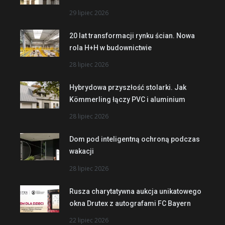
29 lipiec 2026
20 lat transformacji rynku ścian. Nowa
rola H+H w budownictwie
28 lipiec 2026
Hybrydowa przyszłość stolarki. Jak
Kömmerling łączy PVC i aluminium
28 lipiec 2026
Dom pod inteligentną ochroną podczas
wakacji
28 lipiec 2026
Rusza charytatywna aukcja unikatowego
okna Drutex z autografami FC Bayern
22 lipiec 2026