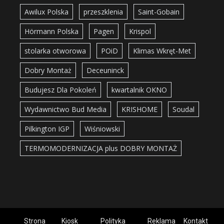
Awilux Polska
przeszklenia
Saint-Gobain
Hörmann Polska
Pagen
Krispol
stolarka otworowa
POiD
Klimas Wkręt-Met
Dobry Montaż
Deceuninck
Budujesz Dla Pokoleń
kwartalnik OKNO
Wydawnictwo Bud Media
KRISHOME
Soudal
Pilkington IGP
Wiśniowski
TERMOMODERNIZACJA plus DOBRY MONTAŻ
Strona
Kiosk
Polityka
Reklama
Kontakt