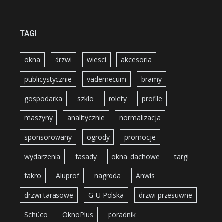
TAGI
okna
drzwi
wiesci
akcesoria
publicystycznie
vademecum
bramy
gospodarka
szklo
rolety
profile
maszyny
analitycznie
normalizacja
sponsorowany
ogrody
promocje
wydarzenia
fasady
okna_dachowe
targi
fakro
Aluprof
nagroda
Anwis
drzwi tarasowe
G-U Polska
drzwi przesuwne
Schüco
OknoPlus
poradnik