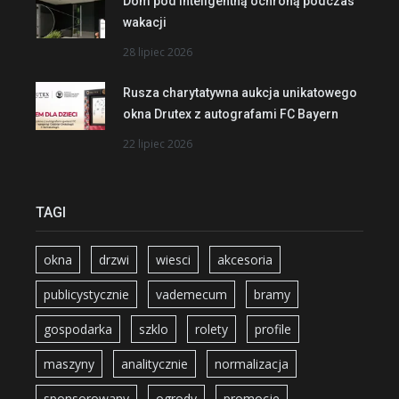
Dom pod inteligentną ochroną podczas
wakacji
28 lipiec 2026
Rusza charytatywna aukcja unikatowego
okna Drutex z autografami FC Bayern
22 lipiec 2026
TAGI
okna
drzwi
wiesci
akcesoria
publicystycznie
vademecum
bramy
gospodarka
szklo
rolety
profile
maszyny
analitycznie
normalizacja
sponsorowany
ogrody
promocje