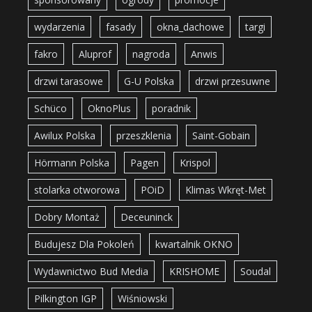
wydarzenia
fasady
okna_dachowe
targi
fakro
Aluprof
nagroda
Anwis
drzwi tarasowe
G-U Polska
drzwi przesuwne
Schüco
OknoPlus
poradnik
Awilux Polska
przeszklenia
Saint-Gobain
Hörmann Polska
Pagen
Krispol
stolarka otworowa
POiD
Klimas Wkręt-Met
Dobry Montaż
Deceuninck
Budujesz Dla Pokoleń
kwartalnik OKNO
Wydawnictwo Bud Media
KRISHOME
Soudal
Pilkington IGP
Wiśniowski