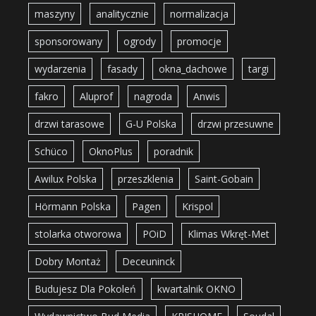
maszyny
analitycznie
normalizacja
sponsorowany
ogrody
promocje
wydarzenia
fasady
okna_dachowe
targi
fakro
Aluprof
nagroda
Anwis
drzwi tarasowe
G-U Polska
drzwi przesuwne
Schüco
OknoPlus
poradnik
Awilux Polska
przeszklenia
Saint-Gobain
Hörmann Polska
Pagen
Krispol
stolarka otworowa
POiD
Klimas Wkręt-Met
Dobry Montaż
Deceuninck
Budujesz Dla Pokoleń
kwartalnik OKNO