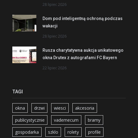
28 lipiec 2026
Dom pod inteligentną ochroną podczas
wakacji
28 lipiec 2026
Rusza charytatywna aukcja unikatowego
okna Drutex z autografami FC Bayern
22 lipiec 2026
TAGI
okna
drzwi
wiesci
akcesoria
publicystycznie
vademecum
bramy
gospodarka
szklo
rolety
profile