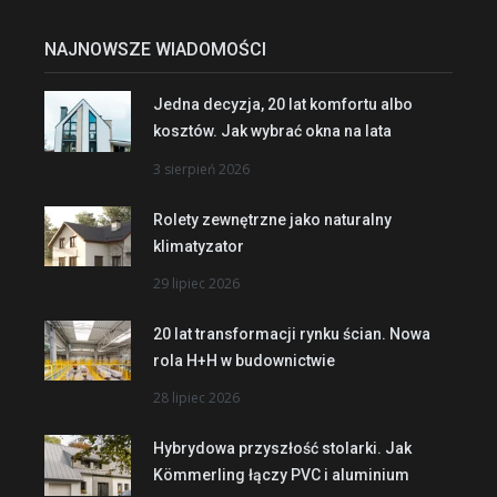
NAJNOWSZE WIADOMOŚCI
Jedna decyzja, 20 lat komfortu albo
kosztów. Jak wybrać okna na lata
3 sierpień 2026
Rolety zewnętrzne jako naturalny
klimatyzator
29 lipiec 2026
20 lat transformacji rynku ścian. Nowa
rola H+H w budownictwie
28 lipiec 2026
Hybrydowa przyszłość stolarki. Jak
Kömmerling łączy PVC i aluminium