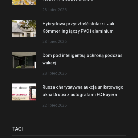
28 lipiec 2026
Hybrydowa przyszłość stolarki. Jak
Kömmerling łączy PVC i aluminium
28 lipiec 2026
Dom pod inteligentną ochroną podczas
wakacji
28 lipiec 2026
Rusza charytatywna aukcja unikatowego
okna Drutex z autografami FC Bayern
22 lipiec 2026
TAGI