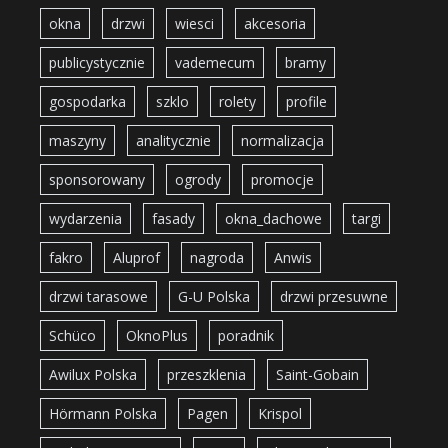
okna
drzwi
wiesci
akcesoria
publicystycznie
vademecum
bramy
gospodarka
szklo
rolety
profile
maszyny
analitycznie
normalizacja
sponsorowany
ogrody
promocje
wydarzenia
fasady
okna_dachowe
targi
fakro
Aluprof
nagroda
Anwis
drzwi tarasowe
G-U Polska
drzwi przesuwne
Schüco
OknoPlus
poradnik
Awilux Polska
przeszklenia
Saint-Gobain
Hörmann Polska
Pagen
Krispol