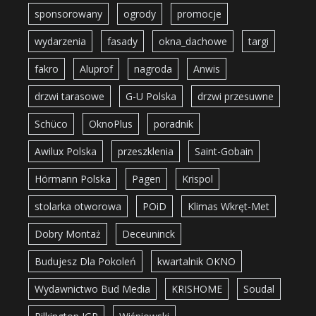
sponsorowany
ogrody
promocje
wydarzenia
fasady
okna_dachowe
targi
fakro
Aluprof
nagroda
Anwis
drzwi tarasowe
G-U Polska
drzwi przesuwne
Schüco
OknoPlus
poradnik
Awilux Polska
przeszklenia
Saint-Gobain
Hörmann Polska
Pagen
Krispol
stolarka otworowa
POiD
Klimas Wkręt-Met
Dobry Montaż
Deceuninck
Budujesz Dla Pokoleń
kwartalnik OKNO
Wydawnictwo Bud Media
KRISHOME
Soudal