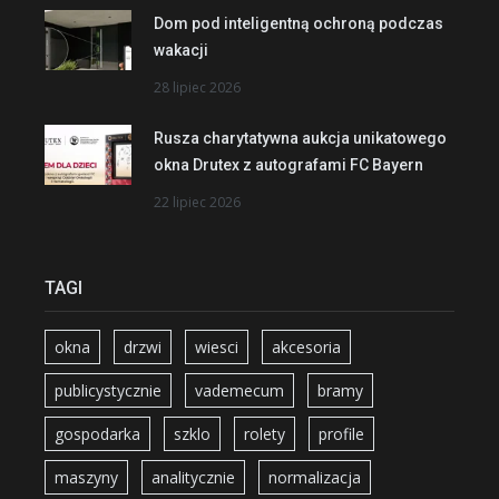
Dom pod inteligentną ochroną podczas
wakacji
28 lipiec 2026
Rusza charytatywna aukcja unikatowego
okna Drutex z autografami FC Bayern
22 lipiec 2026
TAGI
okna
drzwi
wiesci
akcesoria
publicystycznie
vademecum
bramy
gospodarka
szklo
rolety
profile
maszyny
analitycznie
normalizacja