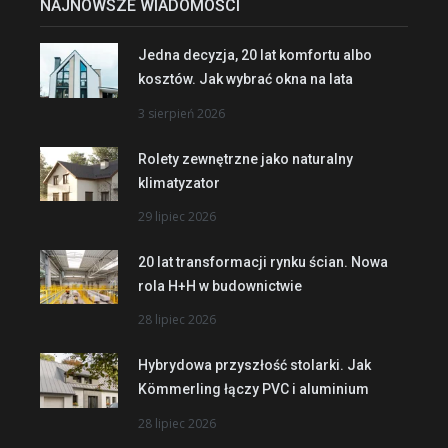
NAJNOWSZE WIADOMOŚCI
Jedna decyzja, 20 lat komfortu albo
kosztów. Jak wybrać okna na lata
3 sierpień 2026
Rolety zewnętrzne jako naturalny
klimatyzator
29 lipiec 2026
20 lat transformacji rynku ścian. Nowa
rola H+H w budownictwie
28 lipiec 2026
Hybrydowa przyszłość stolarki. Jak
Kömmerling łączy PVC i aluminium
28 lipiec 2026