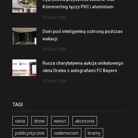
Kömmerling łączy PVC i aluminium
28 lipiec 2026
Dom pod inteligentną ochroną podczas
wakacji
28 lipiec 2026
Rusza charytatywna aukcja unikatowego
okna Drutex z autografami FC Bayern
22 lipiec 2026
TAGI
okna
drzwi
wiesci
akcesoria
publicystycznie
vademecum
bramy