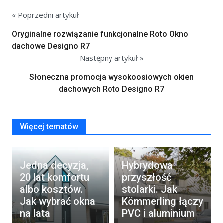
« Poprzedni artykuł
Oryginalne rozwiązanie funkcjonalne Roto Okno
dachowe Designo R7
Następny artykuł »
Słoneczna promocja wysokoosiowych okien
dachowych Roto Designo R7
Więcej tematów
Jedna decyzja,
Hybrydowa
20 lat komfortu
przyszłość
albo kosztów.
stolarki. Jak
Jak wybrać okna
Kömmerling łączy
na lata
PVC i aluminium