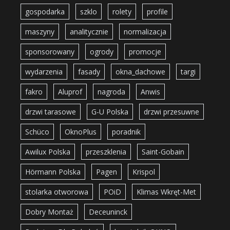
gospodarka
szklo
rolety
profile
maszyny
analitycznie
normalizacja
sponsorowany
ogrody
promocje
wydarzenia
fasady
okna_dachowe
targi
fakro
Aluprof
nagroda
Anwis
drzwi tarasowe
G-U Polska
drzwi przesuwne
Schüco
OknoPlus
poradnik
Awilux Polska
przeszklenia
Saint-Gobain
Hörmann Polska
Pagen
Krispol
stolarka otworowa
POiD
Klimas Wkręt-Met
Dobry Montaż
Deceuninck