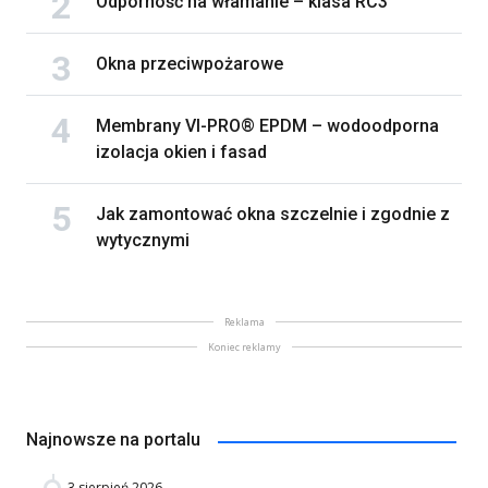
Odporność na włamanie – klasa RC3
Okna przeciwpożarowe
Membrany VI-PRO® EPDM – wodoodporna
izolacja okien i fasad
Jak zamontować okna szczelnie i zgodnie z
wytycznymi
Reklama
Koniec reklamy
Najnowsze na portalu
3 sierpień 2026