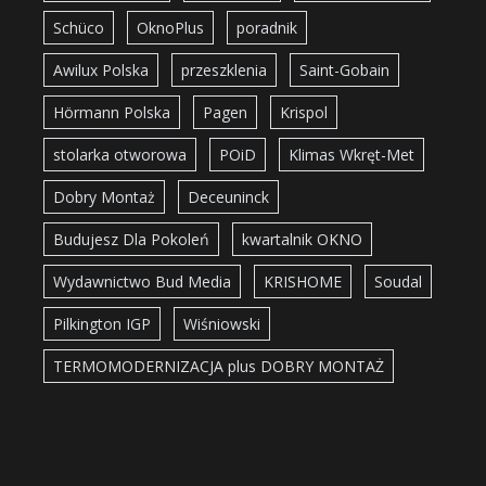
Schüco
OknoPlus
poradnik
Awilux Polska
przeszklenia
Saint-Gobain
Hörmann Polska
Pagen
Krispol
stolarka otworowa
POiD
Klimas Wkręt-Met
Dobry Montaż
Deceuninck
Budujesz Dla Pokoleń
kwartalnik OKNO
Wydawnictwo Bud Media
KRISHOME
Soudal
Pilkington IGP
Wiśniowski
TERMOMODERNIZACJA plus DOBRY MONTAŻ