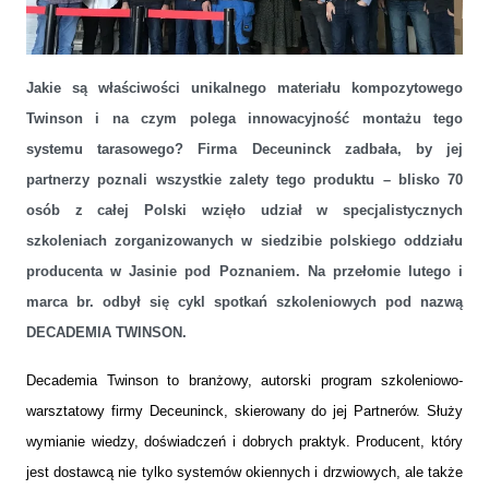
Jakie są właściwości unikalnego materiału kompozytowego
Deceuninck zrealizował kolejną Decademię Twinson
Twinson i na czym polega innowacyjność montażu tego
systemu tarasowego? Firma Deceuninck zadbała, by jej
partnerzy poznali wszystkie zalety tego produktu – blisko 70
osób z całej Polski wzięło udział w specjalistycznych
szkoleniach zorganizowanych w siedzibie polskiego oddziału
producenta w Jasinie pod Poznaniem. Na przełomie lutego i
marca br. odbył się cykl spotkań szkoleniowych pod nazwą
DECADEMIA TWINSON.
Decademia Twinson to branżowy, autorski program szkoleniowo-
warsztatowy firmy Deceuninck, skierowany do jej Partnerów. Służy
wymianie wiedzy, doświadczeń i dobrych praktyk. Producent, który
jest dostawcą nie tylko systemów okiennych i drzwiowych, ale także