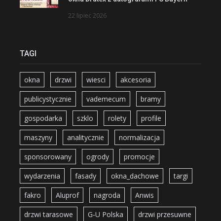
22 lipiec 2026
TAGI
okna
drzwi
wiesci
akcesoria
publicystycznie
vademecum
bramy
gospodarka
szklo
rolety
profile
maszyny
analitycznie
normalizacja
sponsorowany
ogrody
promocje
wydarzenia
fasady
okna_dachowe
targi
fakro
Aluprof
nagroda
Anwis
drzwi tarasowe
G-U Polska
drzwi przesuwne