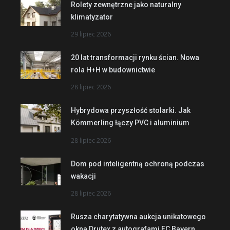
Rolety zewnętrzne jako naturalny
klimatyzator
29 lipiec 2026
20 lat transformacji rynku ścian. Nowa
rola H+H w budownictwie
28 lipiec 2026
Hybrydowa przyszłość stolarki. Jak
Kömmerling łączy PVC i aluminium
28 lipiec 2026
Dom pod inteligentną ochroną podczas
wakacji
28 lipiec 2026
Rusza charytatywna aukcja unikatowego
okna Drutex z autografami FC Bayern