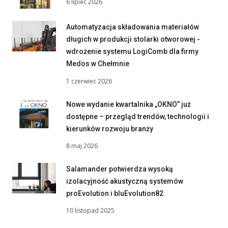
6 lipiec 2026
Automatyzacja składowania materiałów
długich w produkcji stolarki otworowej -
wdrożenie systemu LogiComb dla firmy
Medos w Chełmnie
1 czerwiec 2026
Nowe wydanie kwartalnika „OKNO” już
dostępne – przegląd trendów, technologii i
kierunków rozwoju branży
8 maj 2026
Salamander potwierdza wysoką
izolacyjność akustyczną systemów
proEvolution i bluEvolution82
10 listopad 2025