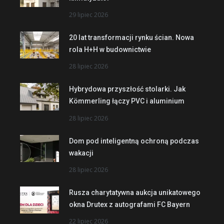
29 lipiec 2026
20 lat transformacji rynku ścian. Nowa
rola H+H w budownictwie
28 lipiec 2026
Hybrydowa przyszłość stolarki. Jak
Kömmerling łączy PVC i aluminium
28 lipiec 2026
Dom pod inteligentną ochroną podczas
wakacji
28 lipiec 2026
Rusza charytatywna aukcja unikatowego
okna Drutex z autografami FC Bayern
22 lipiec 2026