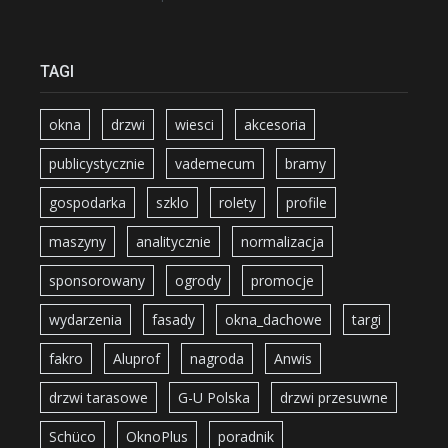
TAGI
okna
drzwi
wiesci
akcesoria
publicystycznie
vademecum
bramy
gospodarka
szklo
rolety
profile
maszyny
analitycznie
normalizacja
sponsorowany
ogrody
promocje
wydarzenia
fasady
okna_dachowe
targi
fakro
Aluprof
nagroda
Anwis
drzwi tarasowe
G-U Polska
drzwi przesuwne
Schüco
OknoPlus
poradnik