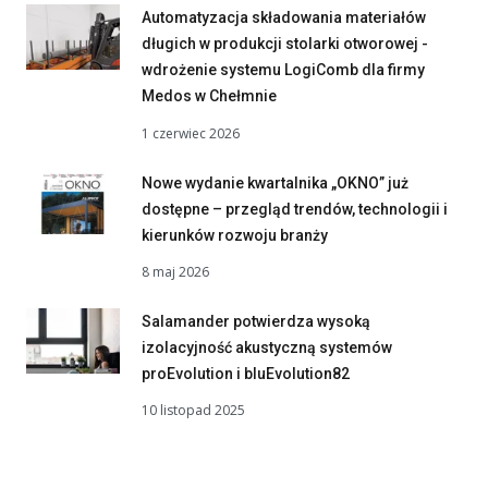
Automatyzacja składowania materiałów
długich w produkcji stolarki otworowej -
wdrożenie systemu LogiComb dla firmy
Medos w Chełmnie
1 czerwiec 2026
Nowe wydanie kwartalnika „OKNO” już
dostępne – przegląd trendów, technologii i
kierunków rozwoju branży
8 maj 2026
Salamander potwierdza wysoką
izolacyjność akustyczną systemów
proEvolution i bluEvolution82
10 listopad 2025