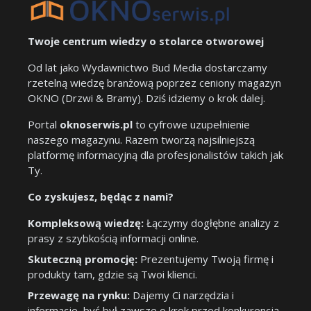
Twoje centrum wiedzy o stolarce otworowej
Od lat jako Wydawnictwo Bud Media dostarczamy
rzetelną wiedzę branżową poprzez ceniony magazyn
OKNO (Drzwi & Bramy). Dziś idziemy o krok dalej.
Portal
oknoserwis.pl
to cyfrowe uzupełnienie
naszego magazynu. Razem tworzą najsilniejszą
platformę informacyjną dla profesjonalistów takich jak
Ty.
Co zyskujesz, będąc z nami?
Kompleksową wiedzę:
Łączymy dogłębne analizy z
prasy z szybkością informacji online.
Skuteczną promocję:
Prezentujemy Twoją firmę i
produkty tam, gdzie są Twoi klienci.
Przewagę na rynku:
Dajemy Ci narzędzia i
informacje, byś był zawsze o krok przed konkurencją.