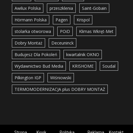
Awilux Polska
przeszklenia
Saint-Gobain
Hörmann Polska
Pagen
Krispol
stolarka otworowa
POiD
Klimas Wkręt-Met
Dobry Montaż
Deceuninck
Budujesz Dla Pokoleń
kwartalnik OKNO
Wydawnictwo Bud Media
KRISHOME
Soudal
Pilkington IGP
Wiśniowski
TERMOMODERNIZACJA plus DOBRY MONTAŻ
Strona
Kiosk
Polityka
Reklama
Kontakt