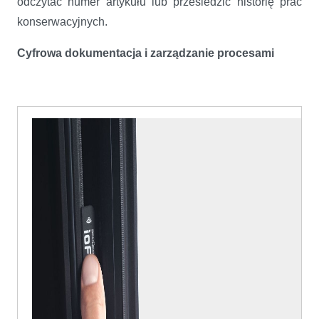
odczytać numer artykułu lub prześledzić historię prac
konserwacyjnych.
Cyfrowa dokumentacja i zarządzanie procesami