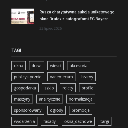
Rusza charytatywna aukcja unikatowego
okna Drutex z autografami FC Bayern
22 lipiec 2026
TAGI
okna
drzwi
wiesci
akcesoria
publicystycznie
vademecum
bramy
gospodarka
szklo
rolety
profile
maszyny
analitycznie
normalizacja
sponsorowany
ogrody
promocje
wydarzenia
fasady
okna_dachowe
targi