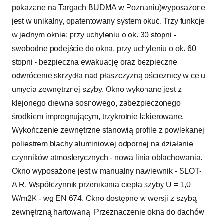
pokazane na Targach BUDMA w Poznaniu)wyposażone
jest w unikalny, opatentowany system okuć. Trzy funkcje
w jednym oknie: przy uchyleniu o ok. 30 stopni -
swobodne podejście do okna, przy uchyleniu o ok. 60
stopni - bezpieczna ewakuację oraz bezpieczne
odwrócenie skrzydła nad płaszczyzną ościeżnicy w celu
umycia zewnętrznej szyby. Okno wykonane jest z
klejonego drewna sosnowego, zabezpieczonego
środkiem impregnującym, trzykrotnie lakierowane.
Wykończenie zewnętrzne stanowią profile z powlekanej
poliestrem blachy aluminiowej odpornej na działanie
czynników atmosferycznych - nowa linia oblachowania.
Okno wyposażone jest w manualny nawiewnik - SLOT-
AIR. Współczynnik przenikania ciepła szyby U = 1,0
W/m2K - wg EN 674. Okno dostępne w wersji z szybą
zewnętrzną hartowaną. Przeznaczenie okna do dachów