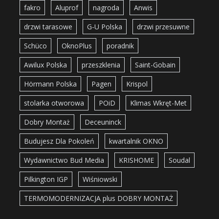
fakro
Aluprof
nagroda
Anwis
drzwi tarasowe
G-U Polska
drzwi przesuwne
Schüco
OknoPlus
poradnik
Awilux Polska
przeszklenia
Saint-Gobain
Hörmann Polska
Pagen
Krispol
stolarka otworowa
POiD
Klimas Wkręt-Met
Dobry Montaż
Deceuninck
Budujesz Dla Pokoleń
kwartalnik OKNO
Wydawnictwo Bud Media
KRISHOME
Soudal
Pilkington IGP
Wiśniowski
TERMOMODERNIZACJA plus DOBRY MONTAŻ