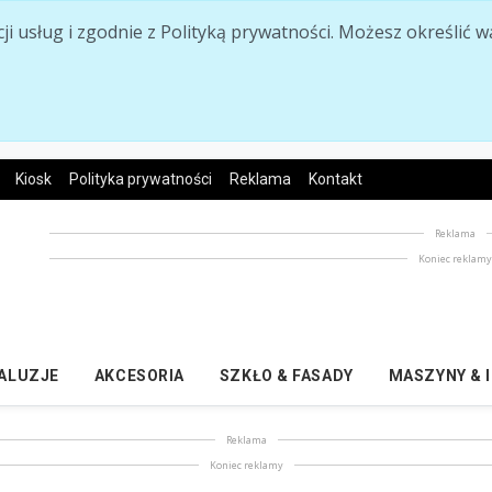
acji usług i zgodnie z Polityką prywatności. Możesz określi
Kiosk
Polityka prywatności
Reklama
Kontakt
Reklama
Koniec reklam
ŻALUZJE
AKCESORIA
SZKŁO & FASADY
MASZYNY & 
Reklama
Koniec reklamy