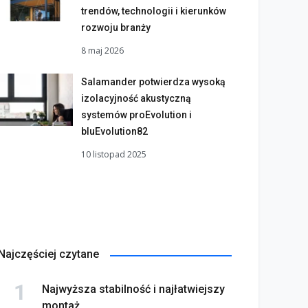
trendów, technologii i kierunków
rozwoju branży
8 maj 2026
Salamander potwierdza wysoką
izolacyjność akustyczną
systemów proEvolution i
bluEvolution82
10 listopad 2025
Najczęściej czytane
Najwyższa stabilność i najłatwiejszy
montaż