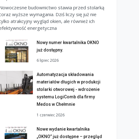
Nowoczesne budownictwo stawia przed stolarką
coraz wyższe wymagania. Dziś liczy się już nie
tylko atrakcyjny wygląd okien, ale również ich
efektywność energetyczna
Nowy numer kwartalnika OKNO
już dostępny.
6 lipiec 2026
Automatyzacja składowania
materiałów długich w produkcji
stolarki otworowej - wdrożenie
systemu LogiComb dla firmy
Medos w Chełmnie
1 czerwiec 2026
Nowe wydanie kwartalnika
„OKNO” już dostępne – przegląd