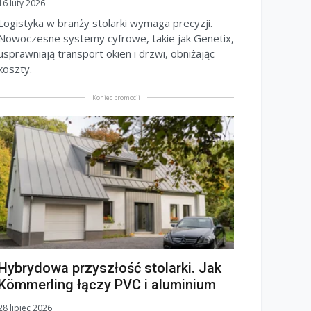
16 luty 2026
Logistyka w branży stolarki wymaga precyzji.
Nowoczesne systemy cyfrowe, takie jak Genetix,
usprawniają transport okien i drzwi, obniżając
koszty.
Koniec promocji
Hybrydowa przyszłość stolarki. Jak
Kömmerling łączy PVC i aluminium
28 lipiec 2026