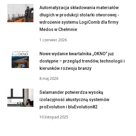
Automatyzacja składowania materiałów
długich w produkcji stolarki otworowej -
wdrożenie systemu LogiComb dla firmy
Medos w Chełmnie
1 czerwiec 2026
Nowe wydanie kwartalnika „OKNO” już
dostępne – przegląd trendów, technologii i
kierunków rozwoju branży
8 maj 2026
Salamander potwierdza wysoką
izolacyjność akustyczną systemów
proEvolution i bluEvolution82
10 listopad 2025