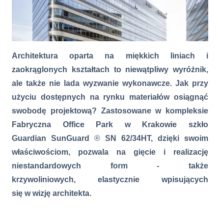
Architektura oparta na miękkich liniach i
zaokrąglonych kształtach to niewątpliwy wyróżnik,
ale także nie lada wyzwanie wykonawcze. Jak przy
użyciu dostępnych na rynku materiałów osiągnąć
swobodę projektową? Zastosowane w kompleksie
Fabryczna Office Park w Krakowie szkło
Guardian
SunGuard
®
SN 62/34HT, dzięki swoim
właściwościom, pozwala na gięcie i realizację
Fabryczna Office Park w Krakowie - architektura bez kantów
niestandardowych form - także
krzywoliniowych, elastycznie wpisujących
się w wizję architekta.