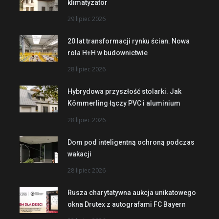
klimatyzator
29 lipiec 2026
20 lat transformacji rynku ścian. Nowa
rola H+H w budownictwie
28 lipiec 2026
Hybrydowa przyszłość stolarki. Jak
Kömmerling łączy PVC i aluminium
28 lipiec 2026
Dom pod inteligentną ochroną podczas
wakacji
28 lipiec 2026
Rusza charytatywna aukcja unikatowego
okna Drutex z autografami FC Bayern