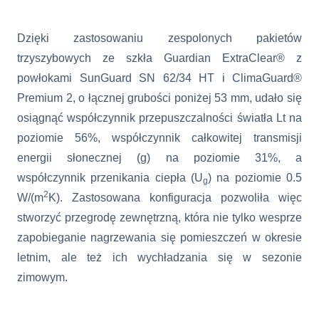
Dzięki zastosowaniu zespolonych pakietów
trzyszybowych ze szkła Guardian ExtraClear® z
powłokami SunGuard SN 62/34 HT i ClimaGuard®
Premium 2, o łącznej grubości poniżej 53 mm, udało się
osiągnąć współczynnik przepuszczalności światła Lt na
poziomie 56%, współczynnik całkowitej transmisji
energii słonecznej (g) na poziomie 31%, a
współczynnik przenikania ciepła (U
) na poziomie
0.5
g
2
W/(m
K).
Zastosowana konfiguracja pozwoliła więc
stworzyć przegrodę zewnętrzną, która nie tylko wesprze
zapobieganie nagrzewania się pomieszczeń w okresie
letnim, ale też ich wychładzania się w sezonie
zimowym.