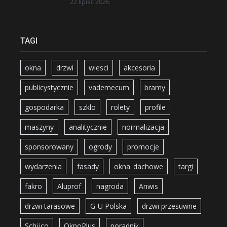
22 lipiec 2026
TAGI
okna
drzwi
wiesci
akcesoria
publicystycznie
vademecum
bramy
gospodarka
szklo
rolety
profile
maszyny
analitycznie
normalizacja
sponsorowany
ogrody
promocje
wydarzenia
fasady
okna_dachowe
targi
fakro
Aluprof
nagroda
Anwis
drzwi tarasowe
G-U Polska
drzwi przesuwne
Schüco
OknoPlus
poradnik