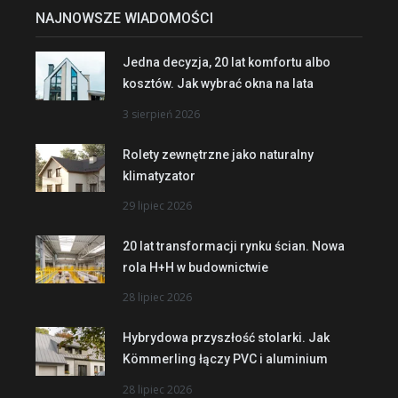
NAJNOWSZE WIADOMOŚCI
Jedna decyzja, 20 lat komfortu albo
kosztów. Jak wybrać okna na lata
3 sierpień 2026
Rolety zewnętrzne jako naturalny
klimatyzator
29 lipiec 2026
20 lat transformacji rynku ścian. Nowa
rola H+H w budownictwie
28 lipiec 2026
Hybrydowa przyszłość stolarki. Jak
Kömmerling łączy PVC i aluminium
28 lipiec 2026