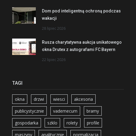
Dom pod inteligentną ochroną podczas
wakacji
28 lipiec 2026
Rusza charytatywna aukcja unikatowego
okna Drutex z autografami FC Bayern
22 lipiec 2026
TAGI
okna
drzwi
wiesci
akcesoria
publicystycznie
vademecum
bramy
gospodarka
szklo
rolety
profile
maszyny
analitycznie
normalizacja