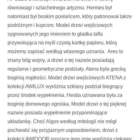
równowagi i szlachetnego artyzmu. Hermes był
natomiast był boskim posłańcem, który patronował także
podróżnym i kupcom. Model drzwi wejściowych
sygnowanych jego imieniem to gładka tafla
przywołująca na myśl czystą kartkę papieru, którą
możemy zapisać według własnego uznania. Ares to
znany bóg wojny, a drzwi o tej nazwie posiadają
regularne i geometryczne podziały. Atena była grecką
boginią mądrości. Model drzwi wejściowych ATENA z
kolekcji AWILUX wyróżnia szklany podział biegnący
przez środek wypełnienia. Hestia uznawana była za
boginię domowego ogniska. Model drzwi o tej pięknej
nazwie posiada wypełnienie przypominające
układankę. Choć Algos według mitologii nie mógł
pochwalić się przyjaznym usposobieniem, drzwi z
kolekcji AWIDOOR noszące jego imię wyróżnia ciekawy