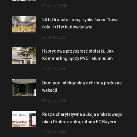
29 lipiec 2026
20 lat transformacji rynku ścian. Nowa
rola H+H w budownictwie
28 lipiec 2026
Hybrydowa przyszłość stolarki. Jak
Kömmerling łączy PVC i aluminium
28 lipiec 2026
Dom pod inteligentną ochroną podczas
wakacji
28 lipiec 2026
Rusza charytatywna aukcja unikatowego
okna Drutex z autografami FC Bayern
22 lipiec 2026