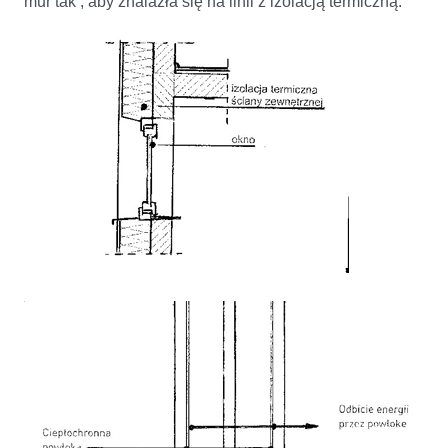
mur tak , aby znalazła się na linii z izolacją termiczną.