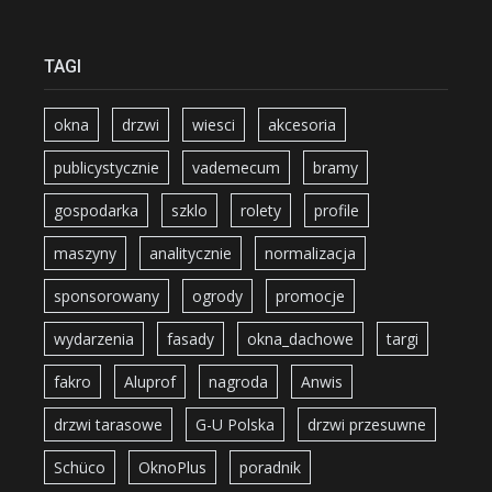
TAGI
okna
drzwi
wiesci
akcesoria
publicystycznie
vademecum
bramy
gospodarka
szklo
rolety
profile
maszyny
analitycznie
normalizacja
sponsorowany
ogrody
promocje
wydarzenia
fasady
okna_dachowe
targi
fakro
Aluprof
nagroda
Anwis
drzwi tarasowe
G-U Polska
drzwi przesuwne
Schüco
OknoPlus
poradnik