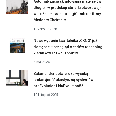
Automatyzacja składowania materiałów
długich w produkcji stolarki otworowej -
wdrożenie systemu LogiComb dla firmy
Medos w Chełmnie
1 czerwiec 2026
Nowe wydanie kwartalnika „OKNO” już
dostępne – przegląd trendów, technologii i
kierunków rozwoju branży
8 maj 2026
Salamander potwierdza wysoką
izolacyjność akustyczną systemów
proEvolution i bluEvolution82
10 listopad 2025