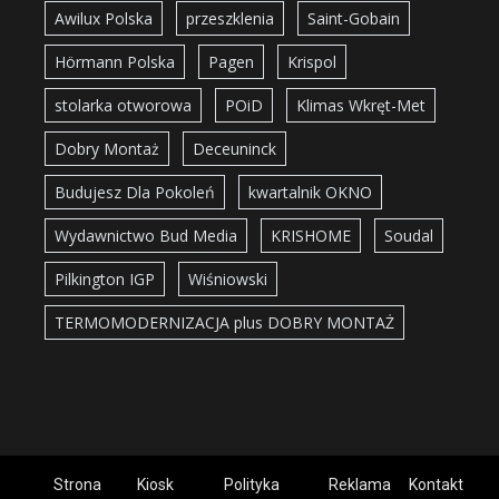
Awilux Polska
przeszklenia
Saint-Gobain
Hörmann Polska
Pagen
Krispol
stolarka otworowa
POiD
Klimas Wkręt-Met
Dobry Montaż
Deceuninck
Budujesz Dla Pokoleń
kwartalnik OKNO
Wydawnictwo Bud Media
KRISHOME
Soudal
Pilkington IGP
Wiśniowski
TERMOMODERNIZACJA plus DOBRY MONTAŻ
Strona
Kiosk
Polityka
Reklama
Kontakt