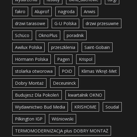
fakro
Aluprof
nagroda
Anwis
drzwi tarasowe
G-U Polska
drzwi przesuwne
Schüco
OknoPlus
poradnik
Awilux Polska
przeszklenia
Saint-Gobain
Hörmann Polska
Pagen
Krispol
stolarka otworowa
POiD
Klimas Wkręt-Met
Dobry Montaż
Deceuninck
Budujesz Dla Pokoleń
kwartalnik OKNO
Wydawnictwo Bud Media
KRISHOME
Soudal
Pilkington IGP
Wiśniowski
TERMOMODERNIZACJA plus DOBRY MONTAŻ