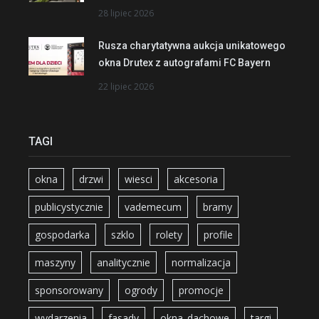
28 lipiec 2026
Rusza charytatywna aukcja unikatowego
okna Drutex z autografami FC Bayern
22 lipiec 2026
TAGI
okna
drzwi
wiesci
akcesoria
publicystycznie
vademecum
bramy
gospodarka
szklo
rolety
profile
maszyny
analitycznie
normalizacja
sponsorowany
ogrody
promocje
wydarzenia
fasady
okna_dachowe
targi