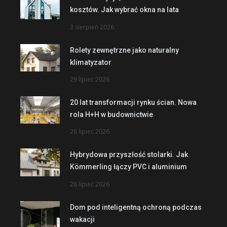
kosztów. Jak wybrać okna na lata
3 sierpień 2026
Rolety zewnętrzne jako naturalny
klimatyzator
29 lipiec 2026
20 lat transformacji rynku ścian. Nowa
rola H+H w budownictwie
28 lipiec 2026
Hybrydowa przyszłość stolarki. Jak
Kömmerling łączy PVC i aluminium
28 lipiec 2026
Dom pod inteligentną ochroną podczas
wakacji