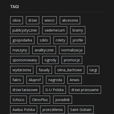
TAGI
okna
drzwi
wiesci
akcesoria
publicystycznie
vademecum
bramy
gospodarka
szklo
rolety
profile
maszyny
analitycznie
normalizacja
sponsorowany
ogrody
promocje
wydarzenia
fasady
okna_dachowe
targi
fakro
Aluprof
nagroda
Anwis
drzwi tarasowe
G-U Polska
drzwi przesuwne
Schüco
OknoPlus
poradnik
Awilux Polska
przeszklenia
Saint-Gobain