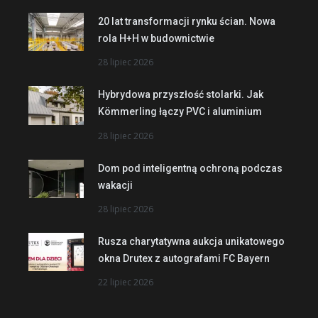
20 lat transformacji rynku ścian. Nowa
rola H+H w budownictwie
28 lipiec 2026
Hybrydowa przyszłość stolarki. Jak
Kömmerling łączy PVC i aluminium
28 lipiec 2026
Dom pod inteligentną ochroną podczas
wakacji
28 lipiec 2026
Rusza charytatywna aukcja unikatowego
okna Drutex z autografami FC Bayern
22 lipiec 2026