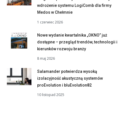
wdrożenie systemu LogiComb dla firmy
Medos w Chełmnie
1 czerwiec 2026
Nowe wydanie kwartalnika „OKNO” już
dostępne – przegląd trendów, technologii i
kierunków rozwoju branży
8 maj 2026
Salamander potwierdza wysoką
izolacyjność akustyczną systemów
proEvolution i bluEvolution82
10 listopad 2025