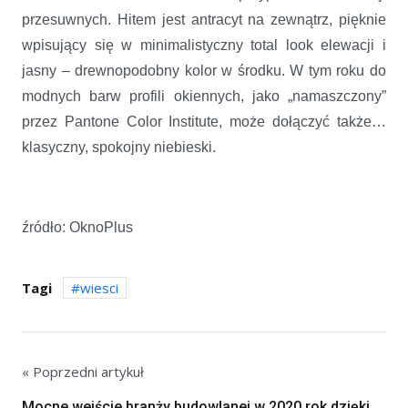
przesuwnych. Hitem jest antracyt na zewnątrz, pięknie
wpisujący się w minimalistyczny total look elewacji i
jasny – drewnopodobny kolor w środku. W tym roku do
modnych barw profili okiennych, jako „namaszczony”
przez Pantone Color Institute, może dołączyć także…
klasyczny, spokojny niebieski.
źródło: OknoPlus
Tagi
wiesci
« Poprzedni artykuł
Mocne wejście branży budowlanej w 2020 rok dzięki