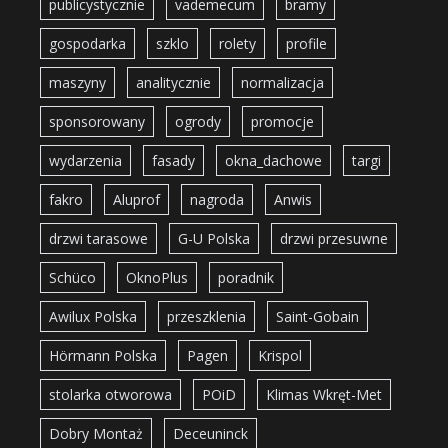
publicystycznie
vademecum
bramy
gospodarka
szklo
rolety
profile
maszyny
analitycznie
normalizacja
sponsorowany
ogrody
promocje
wydarzenia
fasady
okna_dachowe
targi
fakro
Aluprof
nagroda
Anwis
drzwi tarasowe
G-U Polska
drzwi przesuwne
Schüco
OknoPlus
poradnik
Awilux Polska
przeszklenia
Saint-Gobain
Hörmann Polska
Pagen
Krispol
stolarka otworowa
POiD
Klimas Wkręt-Met
Dobry Montaż
Deceuninck