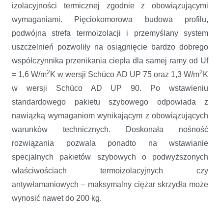
izolacyjności termicznej zgodnie z obowiązującymi
wymaganiami. Pięciokomorowa budowa profilu,
podwójna strefa termoizolacji i przemyślany system
uszczelnień pozwoliły na osiągnięcie bardzo dobrego
współczynnika przenikania ciepła dla samej ramy od Uf
2
2
= 1,6 W/m
K w wersji Schüco AD UP 75 oraz 1,3 W/m
K
w wersji Schüco AD UP 90. Po wstawieniu
standardowego pakietu szybowego odpowiada z
nawiązką wymaganiom wynikającym z obowiązujących
warunków technicznych. Doskonała nośność
rozwiązania pozwala ponadto na wstawianie
specjalnych pakietów szybowych o podwyższonych
właściwościach termoizolacyjnych czy
antywłamaniowych – maksymalny ciężar skrzydła może
wynosić nawet do 200 kg.