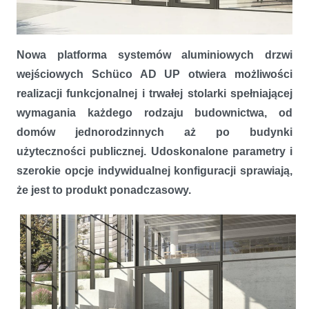
Drzwi Schüco AD UP – uniwersalne wyjście
Nowa platforma systemów aluminiowych drzwi
wejściowych Schüco AD UP otwiera możliwości
realizacji funkcjonalnej i trwałej stolarki spełniającej
wymagania każdego rodzaju budownictwa, od
domów jednorodzinnych aż po budynki
użyteczności publicznej. Udoskonalone parametry i
szerokie opcje indywidualnej konfiguracji sprawiają,
że jest to produkt ponadczasowy.