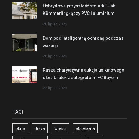
Hybrydowa przyszłość stolarki. Jak
Kömmerling łączy PVC i aluminium
28 lipiec 2026
Dom pod inteligentną ochroną podczas
wakacji
28 lipiec 2026
Rusza charytatywna aukcja unikatowego
okna Drutex z autografami FC Bayern
22 lipiec 2026
TAGI
okna
drzwi
wiesci
akcesoria