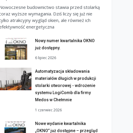
Nowoczesne budownictwo stawia przed stolarką
coraz wyższe wymagania. Dziś liczy się już nie
tylko atrakcyjny wygląd okien, ale również ich
efektywność energetyczna
Nowy numer kwartalnika OKNO
już dostępny.
6 lipiec 2026
Automatyzacja składowania
materiałów długich w produkcji
stolarki otworowej - wdrożenie
systemu LogiComb dla firmy
Medos w Chełmnie
1 czerwiec 2026
Nowe wydanie kwartalnika
„OKNO” już dostępne – przegląd