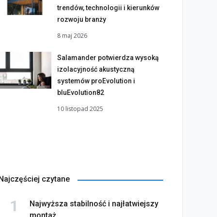
trendów, technologii i kierunków
rozwoju branży
8 maj 2026
Salamander potwierdza wysoką
izolacyjność akustyczną
systemów proEvolution i
bluEvolution82
10 listopad 2025
Najczęściej czytane
Najwyższa stabilność i najłatwiejszy
montaż