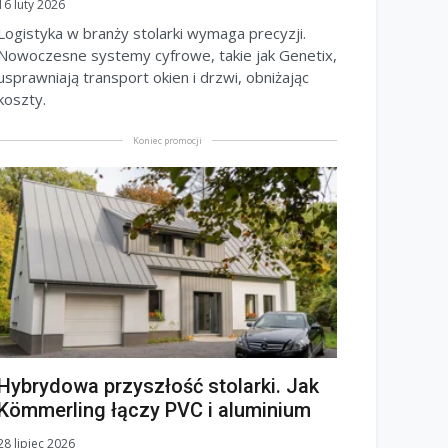
16 luty 2026
Logistyka w branży stolarki wymaga precyzji.
Nowoczesne systemy cyfrowe, takie jak Genetix,
usprawniają transport okien i drzwi, obniżając
koszty.
Koniec promocji
Hybrydowa przyszłość stolarki. Jak
Kömmerling łączy PVC i aluminium
28 lipiec 2026