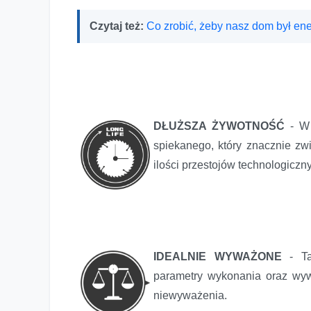
Czytaj też:
Co zrobić, żeby nasz dom był e
DŁUŻSZA ŻYWOTNOŚĆ
- W
spiekanego, który znacznie zw
ilości przestojów technologiczn
IDEALNIE WYWAŻONE
- T
parametry wykonania oraz wyw
niewyważenia.