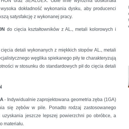
THON oraz SEALUEX. Obie linie wyróżnia doskonała
o wysoka dokładność wykonania dysku, aby producenci
BUS
kszą satysfakcję z wykonanej pracy.
HON
do cięcia kształtowników z AL., metali kolorowych i
 cięcia detali wykonanych z miękkich stopów AL., metali
jalistycznego węglika spiekanego piły te charakteryzują
ności w stosunku do standardowych pił do cięcia detali
N
IA
- Indywidualnie zaprojektowana geometria zęba (1GA)
nia się zębów w pile. Ponadto rodzaj zastosowanego
 uzyskania jeszcze lepszej powierzchni po obróbce, a
o materiału.