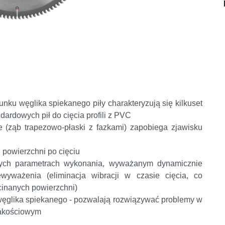
unku węglika spiekanego piły charakteryzują się kilkuset
ardowych pił do cięcia profili z PVC
 (ząb trapezowo-płaski z fazkami) zapobiega zjawisku
 powierzchni po cięciu
nych parametrach wykonania, wyważanym dynamicznie
ewyważenia (eliminacja wibracji w czasie cięcia, co
inanych powierzchni)
 węglika spiekanego - pozwalają rozwiązywać problemy w
jakościowym