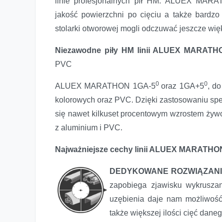
linie profesjonalnych pił HM: ALUEX MARA
jakość powierzchni po cięciu a także bardz
Dwie nowe linie profesjonalnych pił w ofercie marki GLO
stolarki otworowej mogli odczuwać jeszcze wię
Niezawodne piły HM linii ALUEX MARAT
PVC
0
0
ALUEX MARATHON 1GA-5
oraz 1GA+5
, do
kolorowych oraz PVC. Dzięki zastosowaniu spec
się nawet kilkuset procentowym wzrostem żywot
z aluminium i PVC.
Najważniejsze cechy linii ALUEX MARATHO
DEDYKOWANE ROZWIĄZAN
zapobiega zjawisku wykrusza
uzębienia daje nam możliwość
także większej ilości cięć daneg