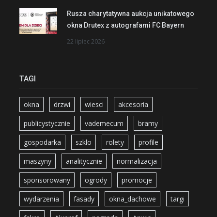
Rusza charytatywna aukcja unikatowego
okna Drutex z autografami FC Bayern
22 lipiec 2026
TAGI
okna
drzwi
wiesci
akcesoria
publicystycznie
vademecum
bramy
gospodarka
szklo
rolety
profile
maszyny
analitycznie
normalizacja
sponsorowany
ogrody
promocje
wydarzenia
fasady
okna_dachowe
targi