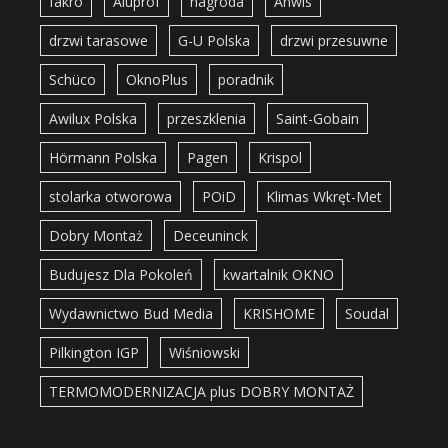
fakro
Aluprof
nagroda
Anwis
drzwi tarasowe
G-U Polska
drzwi przesuwne
Schüco
OknoPlus
poradnik
Awilux Polska
przeszklenia
Saint-Gobain
Hörmann Polska
Pagen
Krispol
stolarka otworowa
POiD
Klimas Wkręt-Met
Dobry Montaż
Deceuninck
Budujesz Dla Pokoleń
kwartalnik OKNO
Wydawnictwo Bud Media
KRISHOME
Soudal
Pilkington IGP
Wiśniowski
TERMOMODERNIZACJA plus DOBRY MONTAŻ