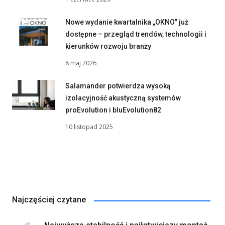
Nowe wydanie kwartalnika „OKNO” już
dostępne – przegląd trendów, technologii i
kierunków rozwoju branży
8 maj 2026
Salamander potwierdza wysoką
izolacyjność akustyczną systemów
proEvolution i bluEvolution82
10 listopad 2025
Najczęściej czytane