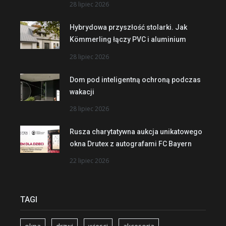
28 lipiec 2026
Hybrydowa przyszłość stolarki. Jak
Kömmerling łączy PVC i aluminium
28 lipiec 2026
Dom pod inteligentną ochroną podczas
wakacji
28 lipiec 2026
Rusza charytatywna aukcja unikatowego
okna Drutex z autografami FC Bayern
22 lipiec 2026
TAGI