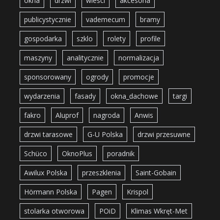
okna
drzwi
wiesci
akcesoria
publicystycznie
vademecum
bramy
gospodarka
szklo
rolety
profile
maszyny
analitycznie
normalizacja
sponsorowany
ogrody
promocje
wydarzenia
fasady
okna_dachowe
targi
fakro
Aluprof
nagroda
Anwis
drzwi tarasowe
G-U Polska
drzwi przesuwne
Schüco
OknoPlus
poradnik
Awilux Polska
przeszklenia
Saint-Gobain
Hörmann Polska
Pagen
Krispol
stolarka otworowa
POiD
Klimas Wkręt-Met