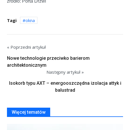
źródło: Porta Drzwi
Tagi
okna
« Poprzedni artykuł
Nowe technologie przeciwko barierom
architektonicznym
Następny artykuł »
Isokorb typu AXT – energooszczędna izolacja attyk i
balustrad
Więcej tematów