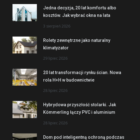
Jedna decyzja, 20 lat komfortu albo
kosztów. Jak wybrać okna na lata
3 sierpień 2026
Rolety zewnętrzne jako naturalny
klimatyzator
29 lipiec 2026
20 lat transformacji rynku ścian. Nowa
rola H+H w budownictwie
28 lipiec 2026
Hybrydowa przyszłość stolarki. Jak
Kömmerling łączy PVC i aluminium
28 lipiec 2026
Dom pod inteligentną ochroną podczas