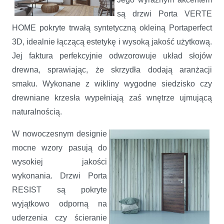
są drzwi Porta VERTE
HOME pokryte trwałą syntetyczną okleiną Portaperfect
3D, idealnie łączącą estetykę i wysoką jakość użytkową.
Jej faktura perfekcyjnie odwzorowuje układ słojów
drewna, sprawiając, że skrzydła dodają aranżacji
smaku. Wykonane z wikliny wygodne siedzisko czy
drewniane krzesła wypełniają zaś wnętrze ujmującą
naturalnością.
W nowoczesnym designie
mocne wzory pasują do
wysokiej jakości
wykonania. Drzwi Porta
RESIST są pokryte
wyjątkowo odporną na
uderzenia czy ścieranie