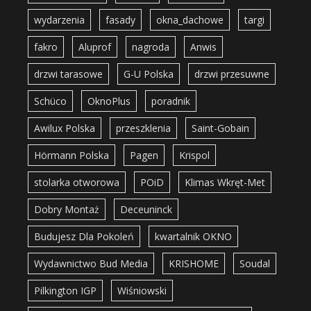
wydarzenia
fasady
okna_dachowe
targi
fakro
Aluprof
nagroda
Anwis
drzwi tarasowe
G-U Polska
drzwi przesuwne
Schüco
OknoPlus
poradnik
Awilux Polska
przeszklenia
Saint-Gobain
Hörmann Polska
Pagen
Krispol
stolarka otworowa
POiD
Klimas Wkręt-Met
Dobry Montaż
Deceuninck
Budujesz Dla Pokoleń
kwartalnik OKNO
Wydawnictwo Bud Media
KRISHOME
Soudal
Pilkington IGP
Wiśniowski