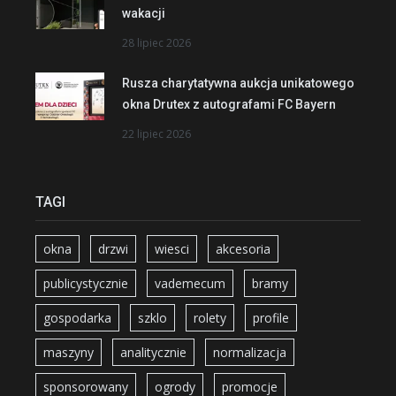
wakacji
28 lipiec 2026
Rusza charytatywna aukcja unikatowego
okna Drutex z autografami FC Bayern
22 lipiec 2026
TAGI
okna
drzwi
wiesci
akcesoria
publicystycznie
vademecum
bramy
gospodarka
szklo
rolety
profile
maszyny
analitycznie
normalizacja
sponsorowany
ogrody
promocje