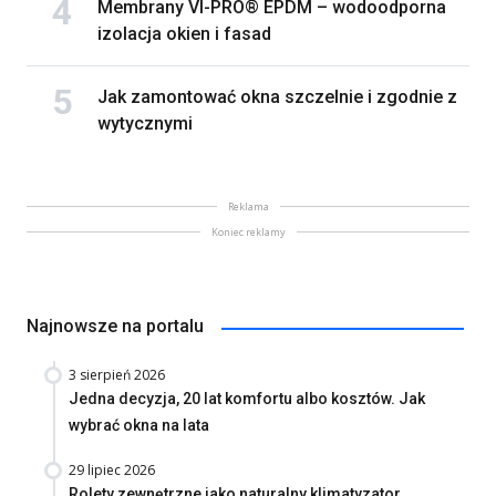
Membrany VI-PRO® EPDM – wodoodporna
izolacja okien i fasad
Jak zamontować okna szczelnie i zgodnie z
wytycznymi
Reklama
Koniec reklamy
Najnowsze na portalu
3 sierpień 2026
Jedna decyzja, 20 lat komfortu albo kosztów. Jak
wybrać okna na lata
29 lipiec 2026
Rolety zewnętrzne jako naturalny klimatyzator