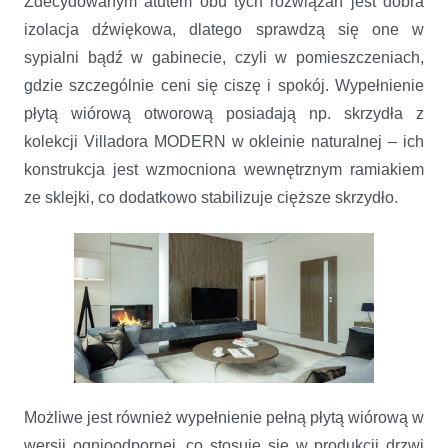
Zdecydowanym atutem obu tych rozwiązań jest dobra
izolacja dźwiękowa, dlatego sprawdzą się one w
sypialni bądź w gabinecie, czyli w pomieszczeniach,
gdzie szczególnie ceni się ciszę i spokój. Wypełnienie
płytą wiórową otworową posiadają np. skrzydła z
kolekcji Villadora MODERN w okleinie naturalnej – ich
konstrukcja jest wzmocniona wewnętrznym ramiakiem
ze sklejki, co dodatkowo stabilizuje cięższe skrzydło.
Możliwe jest również wypełnienie pełną płytą wiórową w
wersji ognioodpornej, co stosuje się w produkcji drzwi