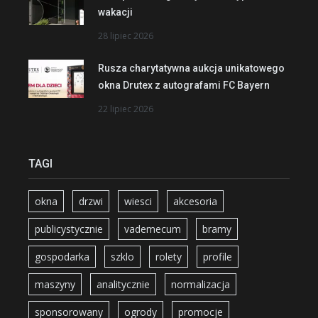
wakacji
28 lipiec 2026
Rusza charytatywna aukcja unikatowego
okna Drutex z autografami FC Bayern
22 lipiec 2026
TAGI
okna
drzwi
wiesci
akcesoria
publicystycznie
vademecum
bramy
gospodarka
szklo
rolety
profile
maszyny
analitycznie
normalizacja
sponsorowany
ogrody
promocje