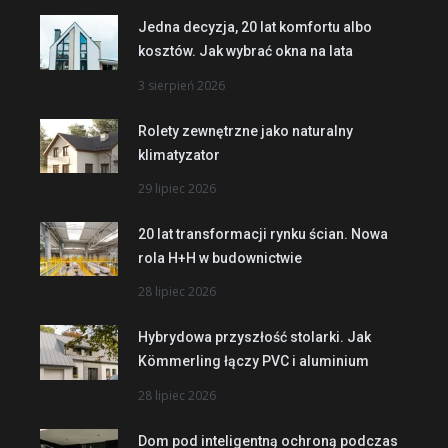
Jedna decyzja, 20 lat komfortu albo
kosztów. Jak wybrać okna na lata
3 sierpień 2026
Rolety zewnętrzne jako naturalny
klimatyzator
29 lipiec 2026
20 lat transformacji rynku ścian. Nowa
rola H+H w budownictwie
28 lipiec 2026
Hybrydowa przyszłość stolarki. Jak
Kömmerling łączy PVC i aluminium
28 lipiec 2026
Dom pod inteligentną ochroną podczas