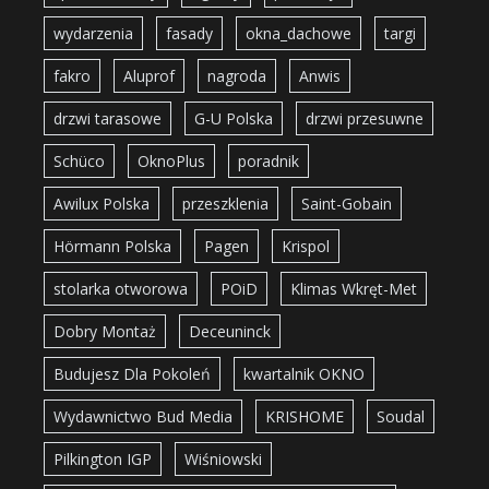
wydarzenia
fasady
okna_dachowe
targi
fakro
Aluprof
nagroda
Anwis
drzwi tarasowe
G-U Polska
drzwi przesuwne
Schüco
OknoPlus
poradnik
Awilux Polska
przeszklenia
Saint-Gobain
Hörmann Polska
Pagen
Krispol
stolarka otworowa
POiD
Klimas Wkręt-Met
Dobry Montaż
Deceuninck
Budujesz Dla Pokoleń
kwartalnik OKNO
Wydawnictwo Bud Media
KRISHOME
Soudal
Pilkington IGP
Wiśniowski