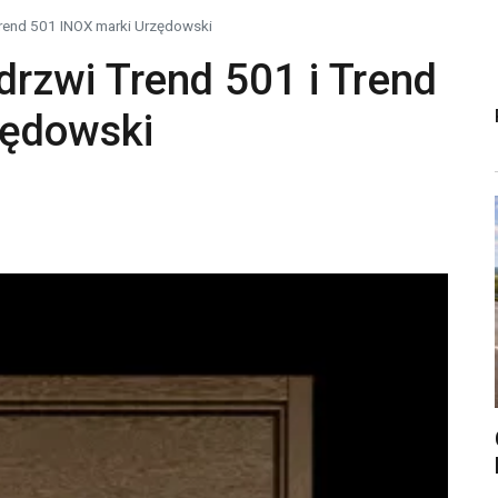
Trend 501 INOX marki Urzędowski
rzwi Trend 501 i Trend
zędowski