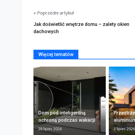
« Poprzedni artykuł
Jak doświetlić wnętrze domu – zalety okien
dachowych
Więcej tematów
Dom pod inteligentną
Przestrz
ochroną podczas wakacji
aluminiu
28 lipiec 2026
3 lipiec 2026