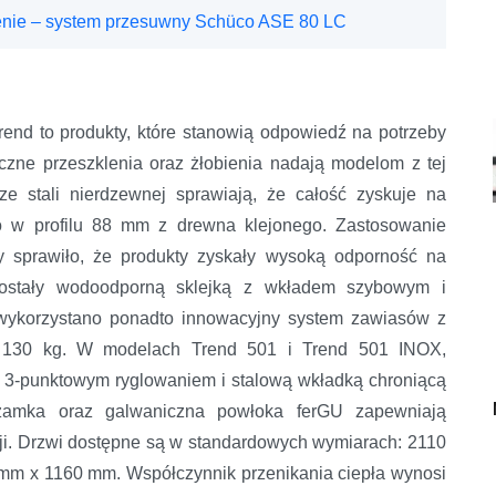
cenie – system przesuwny Schüco ASE 80 LC
ki Urzędowski
rend to produkty, które stanowią odpowiedź na potrzeby
czne przeszklenia oraz żłobienia nadają modelom z tej
ze stali nierdzewnej sprawiają, że całość zyskuje na
o w profilu 88 mm z drewna klejonego. Zastosowanie
icy sprawiło, że produkty zyskały wysoką odporność na
 zostały wodoodporną sklejką z wkładem szybowym i
wykorzystano ponadto innowacyjny system zawiasów z
do 130 kg. W modelach Trend 501 i Trend 501 INOX,
z 3-punktowym ryglowaniem i stalową wkładką chroniącą
 zamka oraz galwaniczna powłoka ferGU zapewniają
i. Drzwi dostępne są w standardowych wymiarach: 2110
m x 1160 mm. Współczynnik przenikania ciepła wynosi