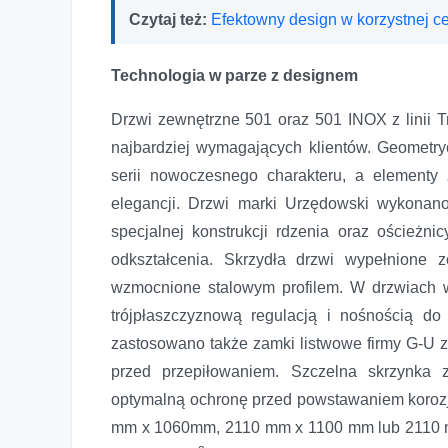
Czytaj też:
Efektowny design w korzystnej 
Moda na modern – drzwi Trend 501 i Trend 501 INOX mar
Technologia w parze z designem
Drzwi zewnętrzne 501 oraz 501 INOX z linii T
najbardziej wymagających klientów. Geometry
serii nowoczesnego charakteru, a elementy 
elegancji. Drzwi marki Urzędowski wykonan
specjalnej konstrukcji rdzenia oraz ościeżn
odkształcenia. Skrzydła drzwi wypełnione
wzmocnione stalowym profilem. W drzwiach 
trójpłaszczyznową regulacją i nośnością 
zastosowano także zamki listwowe firmy G-U 
przed przepiłowaniem. Szczelna skrzynka
optymalną ochronę przed powstawaniem korozj
mm x 1060mm, 2110 mm x 1100 mm lub 2110 m