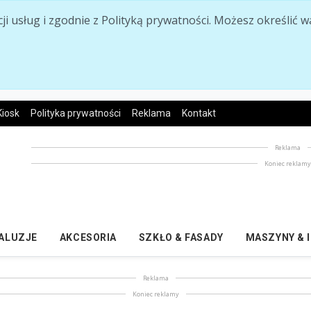
acji usług i zgodnie z Polityką prywatności. Możesz określi
Kiosk
Polityka prywatności
Reklama
Kontakt
Reklama
Koniec reklam
ŻALUZJE
AKCESORIA
SZKŁO & FASADY
MASZYNY & 
Reklama
Koniec reklamy