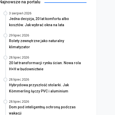
Najnowsze na portalu
3 sierpień 2026
Jedna decyzja, 20 lat komfortu albo
kosztów. Jak wybrać okna na lata
29 lipiec 2026
Rolety zewnętrzne jako naturalny
klimatyzator
28 lipiec 2026
20 lat transformacji rynku ścian. Nowa rola
H+H w budownictwie
28 lipiec 2026
BOJNIK DRZWIOWY – co
Solidna zapora przed
Hybrydowa przyszłość stolarki. Jak
leży wiedzieć w
włamaniem – drzwi
Kömmerling łączy PVC i aluminium
ntekście wyboru
antywłamaniowe nowej
28 lipiec 2026
bojnika
generacji
Dom pod inteligentną ochroną podczas
maj 2026
8 maj 2026
wakacji