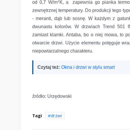
2
od 0,7 W/m
K, a zapewnia go pianka termoi
zewnętrznej temperatury. Do produkcji tego ty
- meranti, dąb lub sosnę. W każdym z gatun
dwunastu kolorów. W drzwiach Trend 501 I
zamiast klamki. Antaba, bo o niej mowa, to po
otwarcie drzwi. Użycie elementu potęguje wraż
niepowtarzalnego charakteru.
Czytaj też:
Okna i drzwi w stylu smart
źródło: Urzędowski
Tagi
drzwi