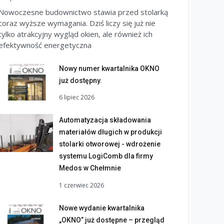
Nowoczesne budownictwo stawia przed stolarką
coraz wyższe wymagania. Dziś liczy się już nie
tylko atrakcyjny wygląd okien, ale również ich
efektywność energetyczna
Nowy numer kwartalnika OKNO
już dostępny.
6 lipiec 2026
Automatyzacja składowania
materiałów długich w produkcji
stolarki otworowej - wdrożenie
systemu LogiComb dla firmy
Medos w Chełmnie
1 czerwiec 2026
Nowe wydanie kwartalnika
„OKNO” już dostępne – przegląd