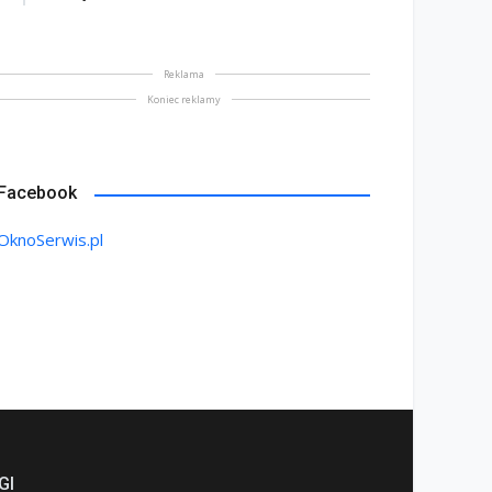
Reklama
Koniec reklamy
Facebook
OknoSerwis.pl
GI