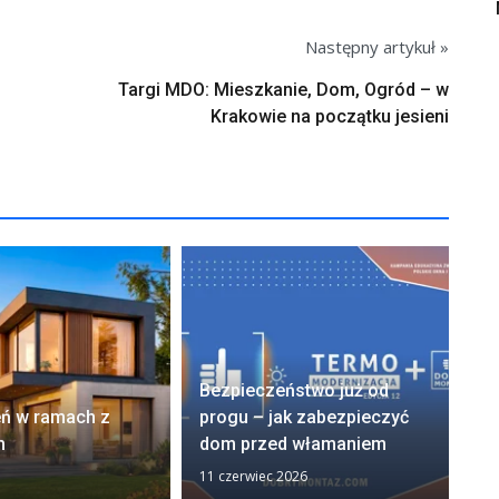
Następny artykuł »
Targi MDO: Mieszkanie, Dom, Ogród – w
Krakowie na początku jesieni
OD
Bezpieczeństwo już od
na
eń w ramach z
progu – jak zabezpieczyć
ko
m
dom przed włamaniem
od
11 czerwiec 2026
28 