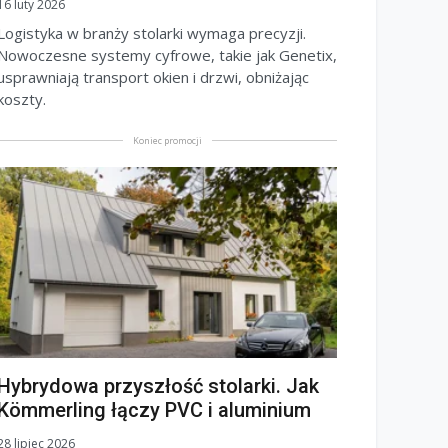
16 luty 2026
Logistyka w branży stolarki wymaga precyzji.
Nowoczesne systemy cyfrowe, takie jak Genetix,
usprawniają transport okien i drzwi, obniżając
koszty.
Koniec promocji
Hybrydowa przyszłość stolarki. Jak
Kömmerling łączy PVC i aluminium
28 lipiec 2026