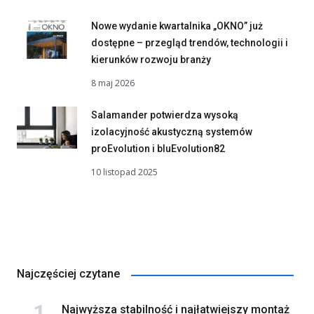
Nowe wydanie kwartalnika „OKNO” już
dostępne – przegląd trendów, technologii i
kierunków rozwoju branży
8 maj 2026
Salamander potwierdza wysoką
izolacyjność akustyczną systemów
proEvolution i bluEvolution82
10 listopad 2025
Najczęściej czytane
Najwyższa stabilność i najłatwiejszy montaż