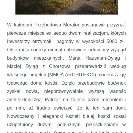
W kategorii Przebudowa Murator postanowił przyznać
pierwsze miejsce ex aequo dwóm realizacjom, których
inwestorzy otrzymali nagrody w wysokości 5000 zł.
Obie metamorfozy niemal całkowicie odmieniły wygląd
budynków mieszkalnych. Marta Hausman-Dyląg i
Maciej Dyląg z Chorzowa przeprowadzili według
własnego projektu (MMOA ARCHITEKCI) modernizację
typowego domu kostki. Dzięki przebudowie budynek
zyskał nową, nieporównywalnie wyższą wartość
architektoniczną. Patrząc na zdjęcia przed remontem i
po nim, aż trudno uwierzyć, że to ten sam dom.
Nowoczesny i elegancki kształt bialej kostki został
uzupełniony dużymi podłużnymi przeszkleniami w
ciemnych oprawach. Zmieniono też układ funkcjonalny