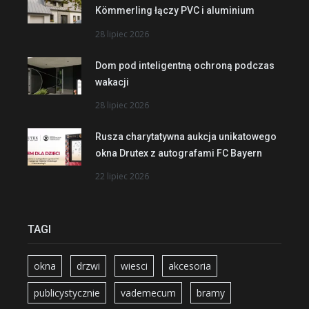
Kömmerling łączy PVC i aluminium
28 lipiec 2026
Dom pod inteligentną ochroną podczas
wakacji
28 lipiec 2026
Rusza charytatywna aukcja unikatowego
okna Drutex z autografami FC Bayern
22 lipiec 2026
TAGI
okna
drzwi
wiesci
akcesoria
publicystycznie
vademecum
bramy