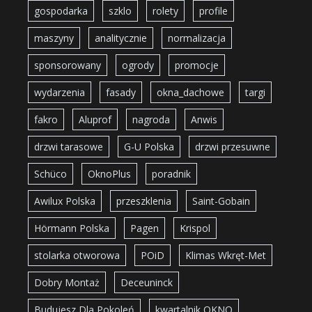
gospodarka
szklo
rolety
profile
maszyny
analitycznie
normalizacja
sponsorowany
ogrody
promocje
wydarzenia
fasady
okna_dachowe
targi
fakro
Aluprof
nagroda
Anwis
drzwi tarasowe
G-U Polska
drzwi przesuwne
Schüco
OknoPlus
poradnik
Awilux Polska
przeszklenia
Saint-Gobain
Hörmann Polska
Pagen
Krispol
stolarka otworowa
POiD
Klimas Wkręt-Met
Dobry Montaż
Deceuninck
Budujesz Dla Pokoleń
kwartalnik OKNO