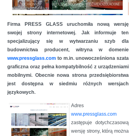
Firma PRESS GLASS uruchomiła nową wersję
PRESS GLASS z nową stroną internetową
swojej strony internetowej. Jak informuje ten
specjalizujący się w wytwarzaniu szyb dla
budownictwa producent, witryna w domenie
www.pressglass.com
to m.in. unowocześniona szata
graficzna oraz pełna kompatybilność z urządzeniami
mobilnymi. Obecnie nowa strona przedsiębiorstwa
jest dostępna w siedmiu różnych wersjach
językowych.
Adres
www.pressglass.com
zastępuje dotychczasową
wersję strony, którą można