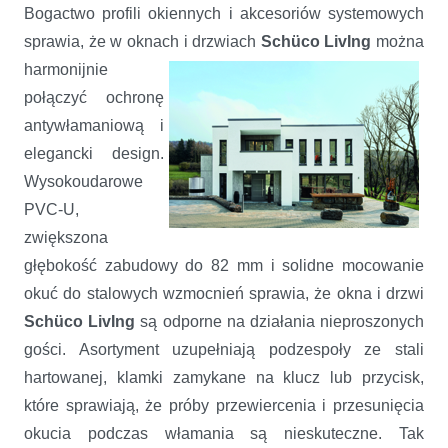
Bogactwo profili okiennych i akcesoriów systemowych
sprawia, że w oknach i drzwiach
Schüco LivIng
można
harmonijnie
połączyć ochronę
antywłamaniową i
elegancki design.
Wysokoudarowe
PVC-U,
zwiększona
głębokość zabudowy do 82 mm i solidne mocowanie
okuć do stalowych wzmocnień sprawia, że okna i drzwi
Schüco LivIng
są odporne na działania nieproszonych
gości. Asortyment uzupełniają podzespoły ze stali
hartowanej, klamki zamykane na klucz lub przycisk,
które sprawiają, że próby przewiercenia i przesunięcia
okucia podczas włamania są nieskuteczne. Tak