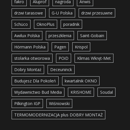
fakro
Aluprof
nagroda
Anwis
drzwi tarasowe
G-U Polska
drzwi przesuwne
Schüco
OknoPlus
poradnik
Awilux Polska
przeszklenia
Saint-Gobain
Hörmann Polska
Pagen
Krispol
stolarka otworowa
POiD
Klimas Wkręt-Met
Dobry Montaż
Deceuninck
Budujesz Dla Pokoleń
kwartalnik OKNO
Wydawnictwo Bud Media
KRISHOME
Soudal
Pilkington IGP
Wiśniowski
TERMOMODERNIZACJA plus DOBRY MONTAŻ