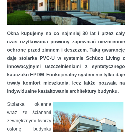
Okna i drzwi Schüco LivIng – z widokiem na wyższy komfort
mieszkania
Okna kupujemy na co najmniej 30 lat i przez cały
czas użytkowania powinny zapewniać niezmiennie
ochronę przed zimnem i deszczem. Taką gwarancję
daje stolarka PVC-U w systemie Schüco LivIng z
innowacyjnymi uszczelnieniami z syntetycznego
kauczuku EPDM. Funkcjonalny system nie tylko daje
trwały komfort mieszkania, lecz także pozwala na
indywidualne kształtowanie architektury budynku.
Stolarka okienna
wraz ze ścianami
zewnętrznymi tworzy
osłonę budynku