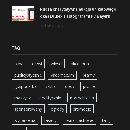
Rusza charytatywna aukcja unikatowego
okna Drutex z autografami FC Bayern
22 lipiec 2026
TAGI
okna
drzwi
wiesci
akcesoria
publicystycznie
vademecum
bramy
gospodarka
szklo
rolety
profile
maszyny
analitycznie
normalizacja
sponsorowany
ogrody
promocje
wydarzenia
fasady
okna_dachowe
targi