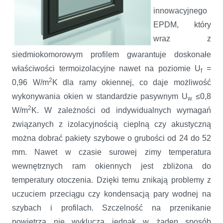
innowacyjnego
EPDM, który
wraz z
siedmiokomorowym profilem gwarantuje doskonałe
właściwości termoizolacyjne nawet na poziomie U
=
f
2
0,96 W/m
K dla ramy okiennej, co daje możliwość
wykonywania okien w standardzie pasywnym U
≤0,8
w
2
W/m
K. W zależności od indywidualnych wymagań
związanych z izolacyjnością cieplną czy akustyczną
można dobrać pakiety szybowe o grubości od 24 do 52
mm. Nawet w czasie surowej zimy temperatura
wewnętrznych ram okiennych jest zbliżona do
temperatury otoczenia. Dzięki temu znikają problemy z
uczuciem przeciągu czy kondensacją pary wodnej na
szybach i profilach. Szczelność na przenikanie
powietrza nie wyklucza jednak w żaden sposób