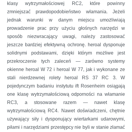
klasy wytrzymałościowej RC2, które powinny
zmniejszać prawdopodobieństwo włamania. Jeżeli
jednak warunki w danym miejscu umożliwiają
prowadzenie prac przy użyciu głośnych narzędzi w
sposób niezwracający uwagi, należy zastosować
jeszcze bardziej efektywną ochronę. heroal dysponuje
solidnymi podstawami, dzięki którym możliwe jest
przekroczenie tych zaleceń — zarówno systemy
okienne heroal W 72 i heroal W 77, jak i wykonane ze
stali nierdzewnej rolety heroal RS 37 RC 3. W
pojedynczym badaniu instytutu ift Rosenheim osiągają
one klasę wytrzymałościową odporności na włamanie
RC3, a stosowane razem — nawet klasę
wytrzymałościową RC4. Nawet doświadczeni, chętnie
używający siły i dysponujący wiertarkami udarowymi,
piłami i narzędziami przestępcy nie byli w stanie złamać