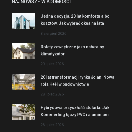
NAJNOWSZE WIADOMOŚCI
Jedna decyzja, 20 lat komfortu albo
kosztów. Jak wybrać okna na lata
3 sierpień 2026
Rolety zewnętrzne jako naturalny
klimatyzator
29 lipiec 2026
20 lat transformacji rynku ścian. Nowa
rola H+H w budownictwie
28 lipiec 2026
Hybrydowa przyszłość stolarki. Jak
Kömmerling łączy PVC i aluminium
28 lipiec 2026