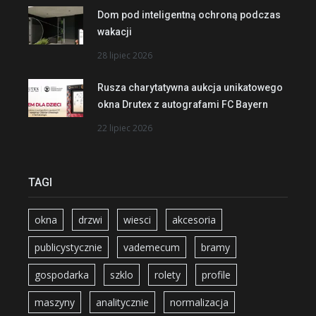
Dom pod inteligentną ochroną podczas
wakacji
28 lipiec 2026
Rusza charytatywna aukcja unikatowego
okna Drutex z autografami FC Bayern
22 lipiec 2026
TAGI
okna
drzwi
wiesci
akcesoria
publicystycznie
vademecum
bramy
gospodarka
szklo
rolety
profile
maszyny
analitycznie
normalizacja