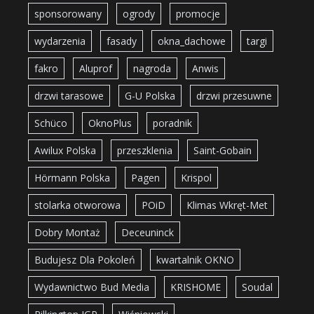
sponsorowany
ogrody
promocje
wydarzenia
fasady
okna_dachowe
targi
fakro
Aluprof
nagroda
Anwis
drzwi tarasowe
G-U Polska
drzwi przesuwne
Schüco
OknoPlus
poradnik
Awilux Polska
przeszklenia
Saint-Gobain
Hörmann Polska
Pagen
Krispol
stolarka otworowa
POiD
Klimas Wkręt-Met
Dobry Montaż
Deceuninck
Budujesz Dla Pokoleń
kwartalnik OKNO
Wydawnictwo Bud Media
KRISHOME
Soudal