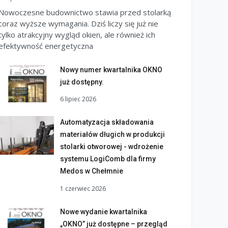
Nowoczesne budownictwo stawia przed stolarką
coraz wyższe wymagania. Dziś liczy się już nie
tylko atrakcyjny wygląd okien, ale również ich
efektywność energetyczna
Nowy numer kwartalnika OKNO
już dostępny.
6 lipiec 2026
Automatyzacja składowania
materiałów długich w produkcji
stolarki otworowej - wdrożenie
systemu LogiComb dla firmy
Medos w Chełmnie
1 czerwiec 2026
Nowe wydanie kwartalnika
„OKNO” już dostępne – przegląd