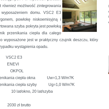
st również możliwość zintegrowania
nia wyposażeniem domu. VSC2 E3
rgonem, powłokę niskoemisyjną i
towana szyba pokryta jest powłoką
k przenikania ciepła dla całego
wyposażone jest w praktyczny czujnik deszczu, który
zypadku wystąpienia opadu.
VSC2 E3
ENEVI
t OKPOL
rzenikania ciepła okna Uw=1,3 W/m?K
rzenikania ciepła szyby Ug=1,0 W/m?K
 lat/okno, 20 lat/szyba
30 zł brutto