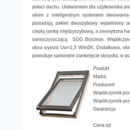
połaci dachu. Ułatwieniem dla użytkownika je
okien z inteligentnym systemem sterowa
posiadają pakiet dwuszybowy wypełniony a
ciepłą ramkę międzyszybową, a zewnętrzna har
samoczyszczącą SGG Bioclean. Współczynni
okna wynosi Uw=1,3 W/m2K. Dodatkowo, okno 
powoduje samoistne zamknięcie skrzydła, w pr
Produkt 
Marka 
Producen
Współczynnik p
Współczynnik p
„Elektryzujące” okna dachowe
Gwarancja 10
Cena od 20