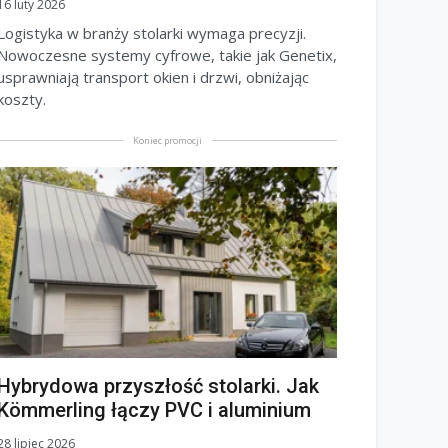
16 luty 2026
Logistyka w branży stolarki wymaga precyzji.
Nowoczesne systemy cyfrowe, takie jak Genetix,
usprawniają transport okien i drzwi, obniżając
koszty.
Koniec promocji
Hybrydowa przyszłość stolarki. Jak
Kömmerling łączy PVC i aluminium
28 lipiec 2026