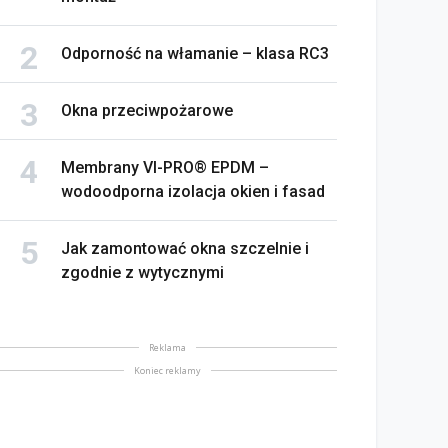
Odporność na włamanie – klasa RC3
Okna przeciwpożarowe
ektryczne okna dachowe
komfort, bezpieczeństwo
Kiedy okno „traci” swoje
Membrany VI-PRO® EPDM –
automatyzacja
parametry
wodoodporna izolacja okien i fasad
lipiec 2026
22 lipiec 2026
Jak zamontować okna szczelnie i
zgodnie z wytycznymi
Reklama
Koniec reklamy