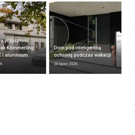
a przyszłość
El
 Jak Kömmerling
Dom pod inteligentną
– 
 i aluminium
ochroną podczas wakacji
i 
26
28 lipiec 2026
22 