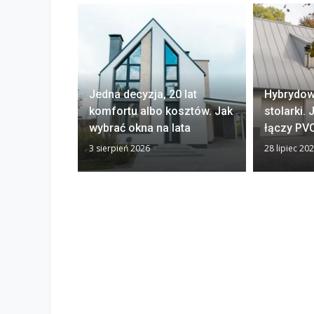
Jedna decyzja, 20 lat
Hybrydow
komfortu albo kosztów. Jak
stolarki.
wybrać okna na lata
łączy PVC
3 sierpień 2026
28 lipiec 20