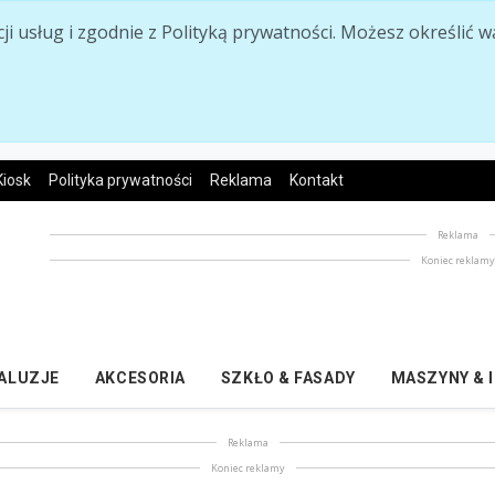
acji usług i zgodnie z Polityką prywatności. Możesz określi
Kiosk
Polityka prywatności
Reklama
Kontakt
Reklama
Koniec reklam
ŻALUZJE
AKCESORIA
SZKŁO & FASADY
MASZYNY & 
Reklama
Koniec reklamy