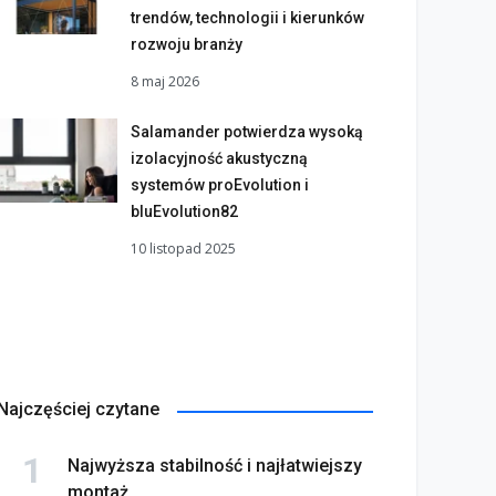
trendów, technologii i kierunków
rozwoju branży
8 maj 2026
Salamander potwierdza wysoką
izolacyjność akustyczną
systemów proEvolution i
bluEvolution82
10 listopad 2025
Najczęściej czytane
Najwyższa stabilność i najłatwiejszy
montaż