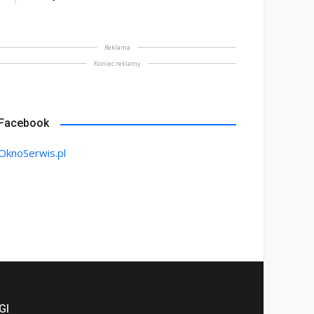
Reklama
Koniec reklamy
Facebook
OknoSerwis.pl
GI