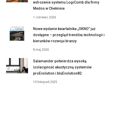
wdrożenie systemu LogiComb dla firmy
Medos w Chełmnie
1 czerwiec 2026
Nowe wydanie kwartalnika „OKNO” już
dostępne – przegląd trendów, technologii i
kierunków rozwoju branży
8 maj 2026
Salamander potwierdza wysoką
izolacyjność akustyczną systemów
proEvolution i bluEvolution82
10 listopad 2025