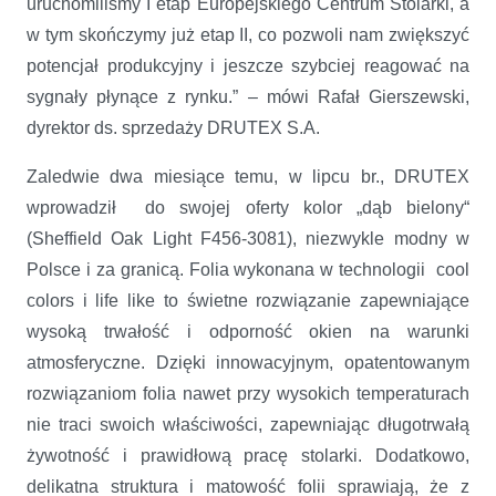
uruchomiliśmy I etap Europejskiego Centrum Stolarki, a
w tym skończymy już etap II, co pozwoli nam zwiększyć
potencjał produkcyjny i jeszcze szybciej reagować na
sygnały płynące z rynku.” – mówi Rafał Gierszewski,
dyrektor ds. sprzedaży DRUTEX S.A.
Zaledwie dwa miesiące temu, w lipcu br., DRUTEX
wprowadził do swojej oferty kolor „dąb bielony“
(Sheffield Oak Light F456-3081), niezwykle modny w
Polsce i za granicą. Folia wykonana w technologii cool
colors i life like to świetne rozwiązanie zapewniające
wysoką trwałość i odporność okien na warunki
atmosferyczne. Dzięki innowacyjnym, opatentowanym
rozwiązaniom folia nawet przy wysokich temperaturach
nie traci swoich właściwości, zapewniając długotrwałą
żywotność i prawidłową pracę stolarki. Dodatkowo,
delikatna struktura i matowość folii sprawiają, że z