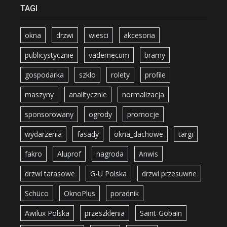
TAGI
okna
drzwi
wiesci
akcesoria
publicystycznie
vademecum
bramy
gospodarka
szklo
rolety
profile
maszyny
analitycznie
normalizacja
sponsorowany
ogrody
promocje
wydarzenia
fasady
okna_dachowe
targi
fakro
Aluprof
nagroda
Anwis
drzwi tarasowe
G-U Polska
drzwi przesuwne
Schüco
OknoPlus
poradnik
Awilux Polska
przeszklenia
Saint-Gobain