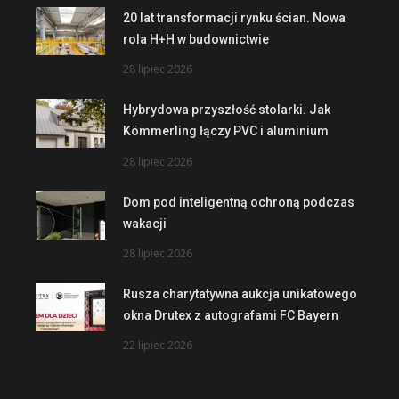
20 lat transformacji rynku ścian. Nowa
rola H+H w budownictwie
28 lipiec 2026
Hybrydowa przyszłość stolarki. Jak
Kömmerling łączy PVC i aluminium
28 lipiec 2026
Dom pod inteligentną ochroną podczas
wakacji
28 lipiec 2026
Rusza charytatywna aukcja unikatowego
okna Drutex z autografami FC Bayern
22 lipiec 2026