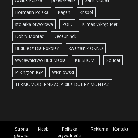
Awilux Polska
przeszklenia
Saint-Gobain
Hörmann Polska
Pagen
Krispol
stolarka otworowa
POiD
Klimas Wkręt-Met
Dobry Montaż
Deceuninck
Budujesz Dla Pokoleń
kwartalnik OKNO
Wydawnictwo Bud Media
KRISHOME
Soudal
Pilkington IGP
Wiśniowski
TERMOMODERNIZACJA plus DOBRY MONTAŻ
Strona
Kiosk
Polityka
Reklama
Kontakt
główna
prywatności