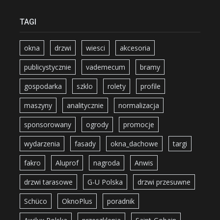
TAGI
okna
drzwi
wiesci
akcesoria
publicystycznie
vademecum
bramy
gospodarka
szklo
rolety
profile
maszyny
analitycznie
normalizacja
sponsorowany
ogrody
promocje
wydarzenia
fasady
okna_dachowe
targi
fakro
Aluprof
nagroda
Anwis
drzwi tarasowe
G-U Polska
drzwi przesuwne
Schüco
OknoPlus
poradnik