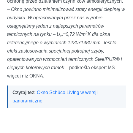
ochronę przed działaniem czynników atmosferycznych.
–
Okno powinno minimalizować straty energii cieplnej w
budynku. W opracowanym przez nas wyrobie
osiągnęliśmy jeden z najlepszych parametrów
2
termicznych na rynku – U
=0,72 W/m
K dla okna
w
referencyjnego o wymiarach 1230x1480 mm.
Jest to
efekt zastosowania specjalnej potrójnej szyby,
opatentowanych wzmocnień termicznych SteelPUR® i
ciepłych kolorowych ramek
– podkreśla ekspert MS
więcej niż OKNA.
Czytaj też:
Okno Schüco LivIng w wersji
panoramicznej