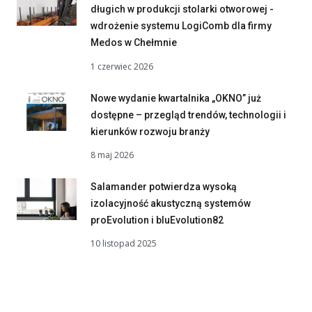
długich w produkcji stolarki otworowej -
wdrożenie systemu LogiComb dla firmy
Medos w Chełmnie
1 czerwiec 2026
Nowe wydanie kwartalnika „OKNO” już
dostępne – przegląd trendów, technologii i
kierunków rozwoju branży
8 maj 2026
Salamander potwierdza wysoką
izolacyjność akustyczną systemów
proEvolution i bluEvolution82
10 listopad 2025