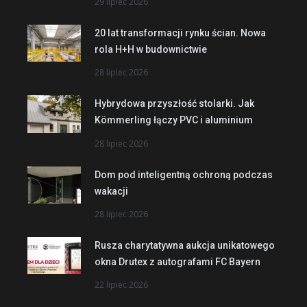
29 lipiec 2026
20 lat transformacji rynku ścian. Nowa
rola H+H w budownictwie
28 lipiec 2026
Hybrydowa przyszłość stolarki. Jak
Kömmerling łączy PVC i aluminium
28 lipiec 2026
Dom pod inteligentną ochroną podczas
wakacji
28 lipiec 2026
Rusza charytatywna aukcja unikatowego
okna Drutex z autografami FC Bayern
22 lipiec 2026