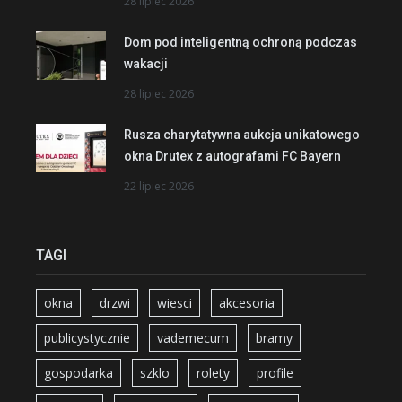
28 lipiec 2026
Dom pod inteligentną ochroną podczas
wakacji
28 lipiec 2026
Rusza charytatywna aukcja unikatowego
okna Drutex z autografami FC Bayern
22 lipiec 2026
TAGI
okna
drzwi
wiesci
akcesoria
publicystycznie
vademecum
bramy
gospodarka
szklo
rolety
profile