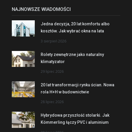
NAJNOWSZE WIADOMOŚCI
Jedna decyzja, 20 lat komfortu albo
kosztów. Jak wybrać okna na lata
3 sierpień 2026
Rolety zewnętrzne jako naturalny
klimatyzator
29 lipiec 2026
20 lat transformacji rynku ścian. Nowa
rola H+H w budownictwie
28 lipiec 2026
Hybrydowa przyszłość stolarki. Jak
Kömmerling łączy PVC i aluminium