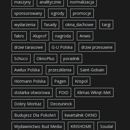
maszyny
analitycznie
normalizacja
sponsorowany
ogrody
promocje
wydarzenia
fasady
okna_dachowe
targi
fakro
Aluprof
nagroda
Anwis
drzwi tarasowe
G-U Polska
drzwi przesuwne
Schüco
OknoPlus
poradnik
Awilux Polska
przeszklenia
Saint-Gobain
Hörmann Polska
Pagen
Krispol
stolarka otworowa
POiD
Klimas Wkręt-Met
Dobry Montaż
Deceuninck
Budujesz Dla Pokoleń
kwartalnik OKNO
Wydawnictwo Bud Media
KRISHOME
Soudal