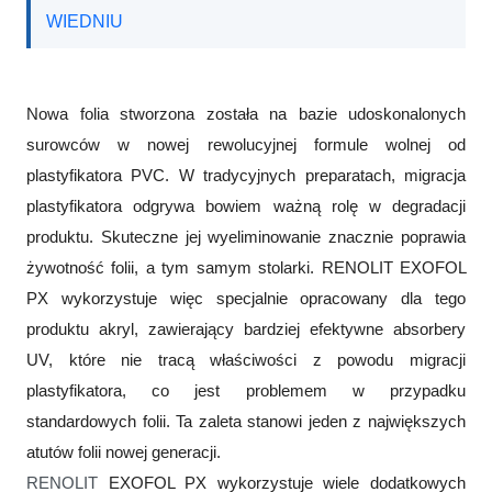
WIEDNIU
Nowa folia
stworzona została na bazie udoskonalonych
surowców
w nowej rewolucyjnej formule wolnej od
plastyfikatora
PVC.
W tradycyjnych
preparatach
, migracja
plastyfikatora
odgrywa
bowiem
ważną
rolę w
degradacji
produktu
.
Skuteczne jej wyeliminowanie
znacznie poprawia
żywotność
folii, a tym samym stolarki
.
RENOLIT
EXOFOL
PX
wykorzystuje
więc specjalnie opracowany dla tego
produktu
akryl, zawierający
bardziej efektywne
absorbery
UV
, które nie
tracą właściwości z powodu
migracji
plastyfikatora, co jest problemem w przypadku
standardowych folii.
Ta zaleta stanowi jeden z największych
atutów folii nowej generacji.
RENOLIT
EXOFOL PX
wykorzystuje
wiele dodatkowych