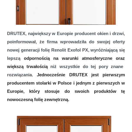
DRUTEX, największy w Europie producent okien i drzwi,
poinformował, że firma wprowadziła do swojej oferty
nowej generacji folię Renolit Exofol PX, wyróżniającą się
lepszą
odpornością
na warunki atmosferyczne oraz
większą
trwałością
niż wszystkie do tej pory znane
rozwiązania.
Jednocześnie DRUTEX jest pierwszym
OKNA DRUTEX Z NAJNOWSZYMI FOLIAMI RENOLIT EXOFOL
PX
producentem stolarki w Polsce i jednym z pierwszych w
Europie, który stosuje do swoich produktów tę
nowoczesną folię zewnętrzną.